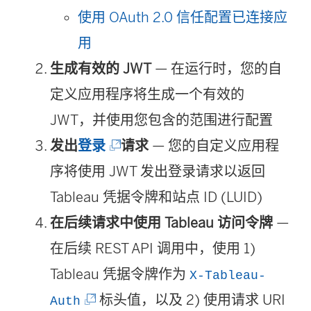
使用 OAuth 2.0 信任配置已连接应
用
生成有效的 JWT
— 在运行时，您的自
定义应用程序将生成一个有效的
JWT，并使用您包含的范围进行配置
(
发出
登录
请求
— 您的自定义应用程
链
序将使用 JWT 发出登录请求以返回
接
Tableau 凭据令牌和站点 ID (LUID)
在
在后续请求中使用 Tableau 访问令牌
—
新
在后续 REST API 调用中，使用 1)
窗
Tableau 凭据令牌作为
X-Tableau-
(
口
标头值，以及 2) 使用请求 URI
Auth