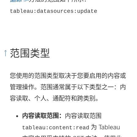
链
tableau:datasources:update
接
在
新
范围类型
窗
口
您使用的范围类型取决于您要启用的内容或
中
管理操作。范围通常属于以下类型之一：内
打
容读取、个人、通配符和跨类别。
开
)
内容读取范围：
内容读取范围
为 Tableau
tableau:content:read