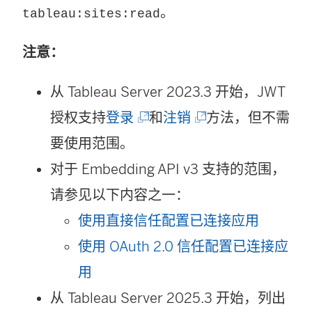
链
。
tableau:sites:read
中
接
打
注意：
在
开
新
从
Tableau Server 2023.3
开始，JWT
)
窗
(
(
授权支持
登录
和
注销
方法，但不需
口
链
链
要使用范围。
中
接
接
对于 Embedding API v3 支持的范围，
打
在
在
请参见以下内容之一：
开
新
新
使用直接信任配置已连接应用
)
窗
窗
使用 OAuth 2.0 信任配置已连接应
口
口
用
中
中
从 Tableau Server 2025.3 开始，列出