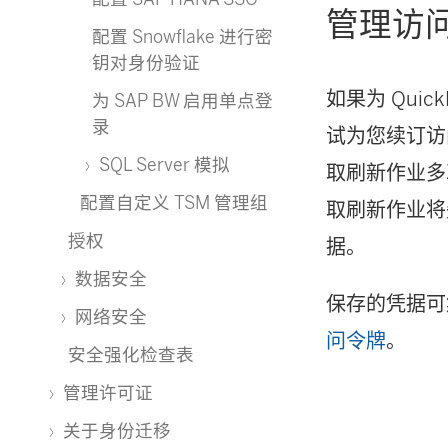
管理访
配置 Snowflake 进行密
钥对身份验证
如果为 Quic
为 SAP BW 启用单点登
录
试为您续订访
SQL Server 模拟
取刷新作业多次
配置自定义 TSM 管理组
取刷新作业将
授权
据。
数据安全
保存的凭据可
网络安全
问令牌
。
安全强化检查表
管理许可证
关于身份迁移