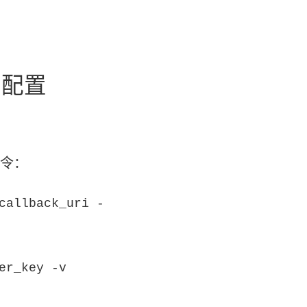
e 配置
命令：
callback_uri -
er_key -v