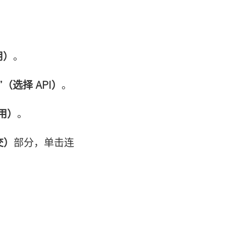
用）
。
Is”（选择 API）
。
应用）
。
提交）
部分，单击连