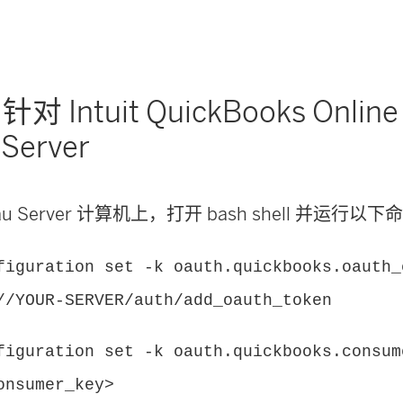
对 Intuit QuickBooks Onlin
 Server
au Server
计算机上，打开 bash shell 并运行以下
figuration set -k oauth.quickbooks.oauth_
//YOUR-SERVER/auth/add_oauth_token
figuration set -k oauth.quickbooks.consum
onsumer_key>