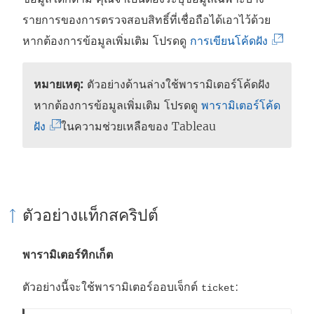
รายการของการตรวจสอบสิทธิ์ที่เชื่อถือได้เอาไว้ด้วย
(
หากต้องการข้อมูลเพิ่มเติม
โปรดดู
การเขียนโค้ดฝัง
ลิ
ง
หมายเหตุ:
ตัวอย่างด้านล่างใช้พารามิเตอร์โค้ดฝัง
ก์
หากต้องการข้อมูลเพิ่มเติม โปรดดู
พารามิเตอร์โค้ด
จ
(
ฝัง
ในความช่วยเหลือของ Tableau
ะ
ลิ
เ
ง
ปิ
ก์
ด
จ
ตัวอย่างแท็กสคริปต์
ใ
ะ
น
เ
พารามิเตอร์ทิกเก็ต
ห
ปิ
ตัวอย่างนี้จะใช้พารามิเตอร์ออบเจ็กต์
:
ticket
น้
ด
า