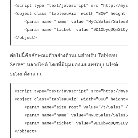
ใ
<script type="text/javascript" src="http://myserve
ต่
น
<object class="tableauViz" width="800" height="600
า
ห
    <param name="name" value="MyCoSales/SalesScore
ง
น้
    <param name="ticket" value="9D1ObyqDQmSIOyQpKd
ใ
า
</object> 
ห
ต่
ต่อไปนี้คือลักษณะตัวอย่างด้านบนสำหรับ Tableau
ม่
า
Server หลายไซต์ โดยที่มีมุมมองเผยแพร่อยู่บนไซต์
)
ง
ดังกล่าว:
ใ
Sales
ห
<script type="text/javascript" src="http://myserve
ม่
<object class="tableauViz" width="800" height="600
)
    <param name="site_root" value="/t/Sales" /> 

    <param name="name" value="MyCoSales/SalesScore
    <param name="ticket" value="9D1ObyqDQmSIOyQpKd
</object> 