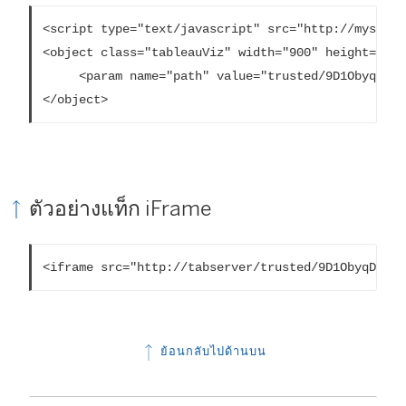
<script type="text/javascript" src="http://myserve
<object class="tableauViz" width="900" height="700
     <param name="path" value="trusted/9D1ObyqDQmS
</object> 
ตัวอย่างแท็ก iFrame
<iframe src="http://tabserver/trusted/9D1ObyqDQmSI
ย้อนกลับไปด้านบน