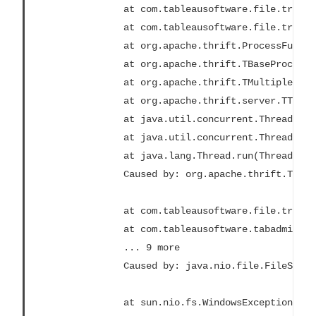
				at com.tableausoftware.file.transfer.endpoint.FileTransferHandler$Processor$processFile.getResult(FileTransferHandler.java:262)

				at com.tableausoftware.file.transfer.endpoint.FileTransferHandler$Processor$processFile.getResult(FileTransferHandler.java:246)

				at org.apache.thrift.ProcessFunction.process(ProcessFunction.java:39)

				at org.apache.thrift.TBaseProcessor.process(TBaseProcessor.java:39)

				at org.apache.thrift.TMultiplexedProcessor.process(TMultiplexedProcessor.java:123)

				at org.apache.thrift.server.TThreadPoolServer$WorkerProcess.run(TThreadPoolServer.java:286)

				at java.util.concurrent.ThreadPoolExecutor.runWorker(ThreadPoolExecutor.java:1149)

				at java.util.concurrent.ThreadPoolExecutor$Worker.run(ThreadPoolExecutor.java:624)

				at java.lang.Thread.run(Thread.java:748)

				Caused by: org.apache.thrift.TException: java.nio.file.FileSystemException: C:\ProgramData\Tableau\Tableau Server\data\tabsvc\tabadminagent\0\filetransfer\df699acb-731a-41dd-af6b-baa39e2d6cc3: The process cannot access the file because it is being used by another process.

				at com.tableausoftware.file.transfer.filetransferservice.server.FileTransferServiceHandler.deleteTransfer(FileTransferServiceHandler.java:217)

				at com.tableausoftware.tabadmin.agent.services.TRestoreFileTransferHandler.processFile(TRestoreFileTransferHandler.java:106)

				... 9 more

				Caused by: java.nio.file.FileSystemException: C:\ProgramData\Tableau\Tableau Server\data\tabsvc\tabadminagent\0\filetransfer\df699acb-731a-41dd-af6b-baa39e2d6cc3: The process cannot access the file because it is being used by another process.

				at sun.nio.fs.WindowsException.translateToIOException(WindowsException.java:86)
