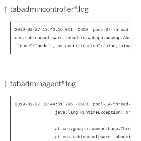
tabadmincontroller*.log
2019-02-27 13:42:16.011 -0600  pool-37-thread-2 : I
com.tableausoftware.tabadmin.webapp.backup.Abstrac
{"node":"node1","skipVerification":false,"singleNo
tabadminagent*.log
2019-02-27 13:44:01.796 -0600  pool-14-thread-5 : 
				java.lang.RuntimeException: org.apache.thrift.TException: java.nio.file.FileSystemException: C:\ProgramData\Tableau\Tableau Server\data\tabsvc\tabadminagent\0\filetransfer\df699acb-731a-41dd-af6b-baa39e2d6cc3: The process cannot access the file because it is being used by another process.

				at com.google.common.base.Throwables.propagate(Throwables.java:241)

				at com.tableausoftware.tabadmin.agent.services.TRestoreFileTransferHandler.processFile(TRestoreFileTransferHandler.java:110)
