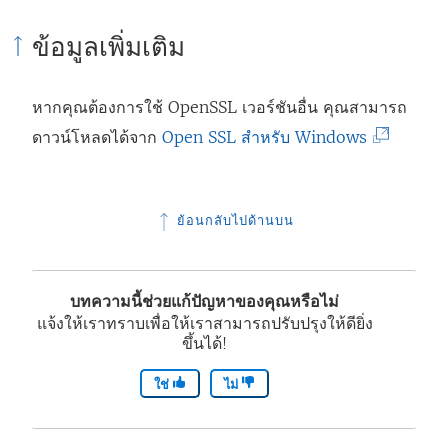
ข้อมูลเพิ่มเติม
หากคุณต้องการใช้ OpenSSL เวอร์ชันอื่น คุณสามารถ
(
ดาวน์โหลดได้จาก
Open SSL สำหรับ Windows
ลิ
ง
ย้อนกลับไปด้านบน
ก์
จ
ะ
บทความนี้ช่วยแก้ปัญหาของคุณหรือไม่
เ
แจ้งให้เราทราบเพื่อให้เราสามารถปรับปรุงให้ดียิ่ง
ขึ้นได้!
ปิ
ด
ใช่
ไม่
ใ
น