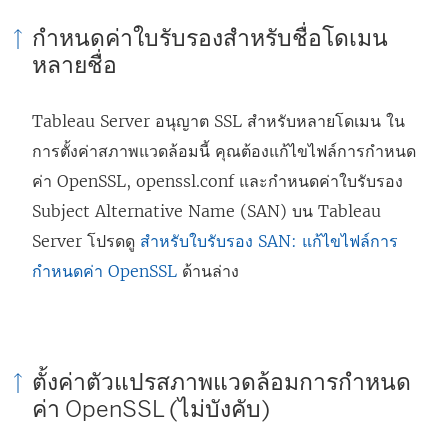
จ
กำหนดค่าใบรับรองสำหรับชื่อโดเมน
ะ
หลายชื่อ
เ
ปิ
Tableau Server อนุญาต SSL สำหรับหลายโดเมน ใน
ด
การตั้งค่าสภาพแวดล้อมนี้ คุณต้องแก้ไขไฟล์การกำหนด
ใ
ค่า OpenSSL, openssl.conf และกำหนดค่าใบรับรอง
น
Subject Alternative Name (SAN) บน Tableau
ห
Server โปรดดู
สำหรับใบรับรอง SAN: แก้ไขไฟล์การ
น้
กำหนดค่า OpenSSL
ด้านล่าง
า
ต่
า
ง
ตั้งค่าตัวแปรสภาพแวดล้อมการกำหนด
ค่า OpenSSL (ไม่บังคับ)
ใ
ห