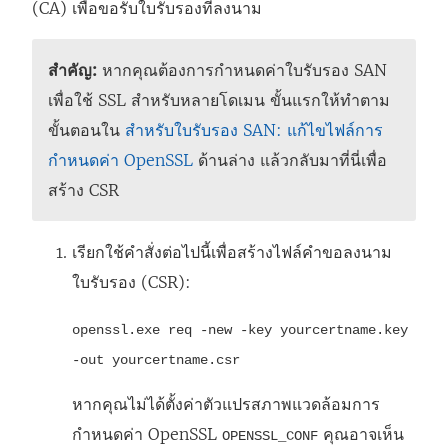
ใ
(CA) เพื่อขอรับใบรับรองที่ลงนาม
น
ห
สำคัญ:
หากคุณต้องการกำหนดค่าใบรับรอง SAN
น้
เพื่อใช้ SSL สำหรับหลายโดเมน ขั้นแรกให้ทำตาม
า
ขั้นตอนใน
สำหรับใบรับรอง SAN: แก้ไขไฟล์การ
ต่
กำหนดค่า OpenSSL
ด้านล่าง แล้วกลับมาที่นี่เพื่อ
า
สร้าง CSR
ง
ใ
เรียกใช้คำสั่งต่อไปนี้เพื่อสร้างไฟล์คำขอลงนาม
ห
ใบรับรอง (CSR):
ม่
openssl.exe req -new -key yourcertname.key
)
-out yourcertname.csr
หากคุณไม่ได้ตั้งค่าตัวแปรสภาพแวดล้อมการ
กำหนดค่า OpenSSL
คุณอาจเห็น
OPENSSL_CONF