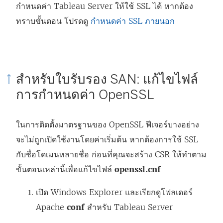
กำหนดค่า Tableau Server ให้ใช้ SSL ได้ หากต้อง
ใ
ทราบขั้นตอน โปรดดู
กำหนดค่า SSL ภายนอก
น
ห
น้
า
สำหรับใบรับรอง SAN: แก้ไขไฟล์
ต่
การกำหนดค่า OpenSSL
า
ง
ในการติดตั้งมาตรฐานของ OpenSSL ฟีเจอร์บางอย่าง
ใ
จะไม่ถูกเปิดใช้งานโดยค่าเริ่มต้น หากต้องการใช้ SSL
ห
กับชื่อโดเมนหลายชื่อ ก่อนที่คุณจะสร้าง CSR ให้ทำตาม
ม่
ขั้นตอนเหล่านี้เพื่อแก้ไขไฟล์
openssl.cnf
)
เปิด Windows Explorer และเรียกดูโฟลเดอร์
Apache
conf
สำหรับ Tableau Server