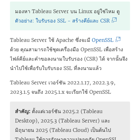
มองหา
Tableau Server
บน Linux อยู่ใช่ไหม ดู
(
ตัวอย่าง: ใบรับรอง SSL - สร้างคีย์และ CSR
ลิ
ง
(
Tableau Server ใช้ Apache ซึ่งจะมี
OpenSSL
ก์
ลิ
ด้วย คุณสามารถใช้ชุดเครื่องมือ OpenSSL เพื่อสร้าง
จ
ง
ไฟล์คีย์และคำขอลงนามใบรับรอง (CSR) ได้ จากนั้นจึง
ะ
ก์
นำไปใช้เพื่อรับใบรับรอง SSL ที่ลงนามแล้ว
เ
จ
Tableau Server เวอร์ชัน 2022.1.17, 2022.3.9,
ปิ
ะ
2023.1.5 จนถึง 2025.1.x จะเรียกใช้ OpenSSL
ด
เ
ใ
ปิ
สำคัญ:
ตั้งแต่เวอร์ชัน 2025.2 (Tableau
น
ด
Desktop), 2025.3 (Tableau Server) และ
ห
ใ
มิถุนายน 2025 (Tableau Cloud) เป็นต้นไป
น้
น
Tableau ใช้การรักษาความปลอดภัย OpenSSL