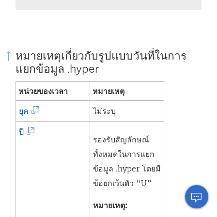
ะ
เ
ปิ
ด
หมายเหตุเกี่ยวกับรูปแบบวันที่ในการ
ใ
แยกข้อมูล .hyper
น
หน่วยของเวลา
หมายเหตุ
ห
น้
(
ยุค
ไม่ระบุ
า
ลิ
(
ปี
ต่
ง
รองรับสัญลักษณ์
ลิ
า
ก์
ทั้งหมดในการแยก
ง
ง
จ
ข้อมูล .hyper โดยมี
ก์
ใ
ะ
ข้อยกเว้นตัว “U”
จ
ห
เ
ะ
หมายเหตุ:
ม่
ปิ