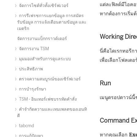
แต่ละฟิลด์มีไอคอ
จัดการไซต์ทั่วทั้งเซิร์ฟเวอร์
หากต้องการเริ่มต
การรีเฟรชการแยกข้อมูล การสมัคร
รับข้อมูล การแจ้งเตือนตามข้อมูล และ
เมตริก
Working Dire
จัดการงานแบ็กกราวด์เดอร์
จัดการงาน TSM
นี่คือไดเรกทอรีก
มุมมองสำหรับการดูแลระบบ
เพื่อเลือกโฟลเดอร์
ประสิทธิภาพ
ตรวจความสมบูรณ์ของเซิร์ฟเวอร์
Run
การบำรุงรักษา
เมนูดรอปดาวน์นี้
TSM - อินเทอร์เฟซบรรทัดคำสั่ง
คำจำกัดความและเทมเพลตของเอนทิ
ตี
Command Ex
tabcmd
หากคุณเลือก
Ex
การแก้ปัญหา