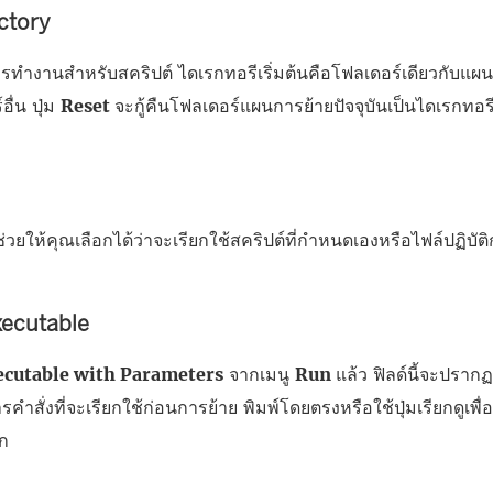
ctory
ารทำงานสำหรับสคริปต์ ไดเรกทอรีเริ่มต้นคือโฟลเดอร์เดียวกับแผนก
อื่น ปุ่ม
Reset
จะกู้คืนโฟลเดอร์แผนการย้ายปัจจุบันเป็นไดเรกท
ช่วยให้คุณเลือกได้ว่าจะเรียกใช้สคริปต์ที่กำหนดเองหรือไฟล์ปฏิบัต
ecutable
ecutable with Parameters
จากเมนู
Run
แล้ว ฟิลด์นี้จะปรากฏข
ารคำสั่งที่จะเรียกใช้ก่อนการย้าย พิมพ์โดยตรงหรือใช้ปุ่มเรียกดูเพื่
อก