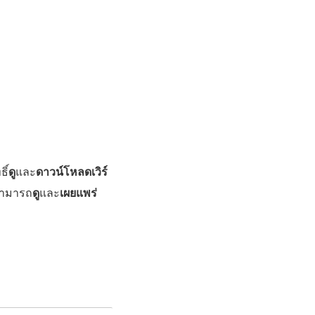
ิ์
ดู
และ
ดาวน์โหลดเวิร์
สามารถ
ดู
และ
เผยแพร่