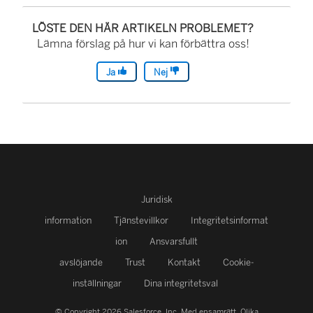
LÖSTE DEN HÄR ARTIKELN PROBLEMET?
Lämna förslag på hur vi kan förbättra oss!
Ja
Nej
Juridisk
information
Tjänstevillkor
Integritetsinformat
ion
Ansvarsfullt
avslöjande
Trust
Kontakt
Cookie-
inställningar
Dina integritetsval
© Copyright 2026 Salesforce, Inc.
Med ensamrätt.
Olika