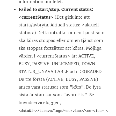
information om felet.
Failed to start/stop. Current status:
<currentStatus>
(Det gick inte att
starta/avbryta. Aktuell status: <aktuell
status>) Detta inträffar om en tjänst som
ska köras stoppas eller om en tjänst som
ska stoppas fortsätter att köras. Möjliga
värden i <currentStatus> är: ACTIVE,
BUSY, PASSIVE, UNLICENSED, DOWN,
STATUS_UNAVAILABLE och DEGRADED.
De tre första (ACTIVE, BUSY, PASSIVE)
anses vara statusar som ”körs”. De fyra
sista är statusar som ”avbrutits”.
Se
huvudserviceloggen,
<dataDir>/tabsvc/logs/<service>/<service>_<