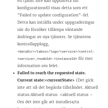
en tjänst inte kan uppdatera sin
konfigurationsfil visas detta som ett
”Failed to update configuration”-fel.
Detta kan inträffa under uppgraderingar
när du försöker tillämpa väntande
ändringar av nya tjänster.
Se tjänstens
kontrollapplogg,
<dataDir>/tabsvc/logs/<service>/control-
för mer
<service>_<nodeId>-<instanceId>
information om felet.
Failed to reach the requested state.
Current state:<currentState>
(Det gick
inte att nå det begärda tillståndet. Aktuell
status:Aktuell status: <aktuell status –
Om det inte går att installera/ta