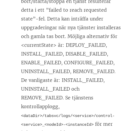
bort/starta/stoppa en tjänst resulterar
detta i ett ”failed to reach requested
state”-fel. Detta kan inträffa under
uppgraderingar när nya tjänster installeras
och gamla tas bort. Möjliga alternativ för
<currentState> är: DEPLOY_FAILED,
INSTALL_FAILED, DISABLE_FAILED,
ENABLE_FAILED, CONFIGURE_FAILED,
UNINSTALL_FAILED, REMOVE_FAILED.
De vanligaste är: INSTALL_FAILED,
UNINSTALL_FAILED och
REMOVE_FAILED.
Se tjänstens
kontrollapplogg,
<dataDir>/tabsvc/logs/<service>/control-
för mer
<service>_<nodeId>-<instanceId>