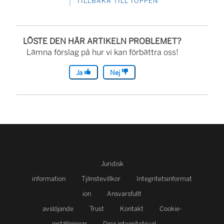
TILLBAKA TILL TOPPEN
LÖSTE DEN HÄR ARTIKELN PROBLEMET?
Lämna förslag på hur vi kan förbättra oss!
Ja
Nej
Juridisk
information
Tjänstevillkor
Integritetsinformat
ion
Ansvarsfullt
avslöjande
Trust
Kontakt
Cookie-
inställningar
Dina integritetsval