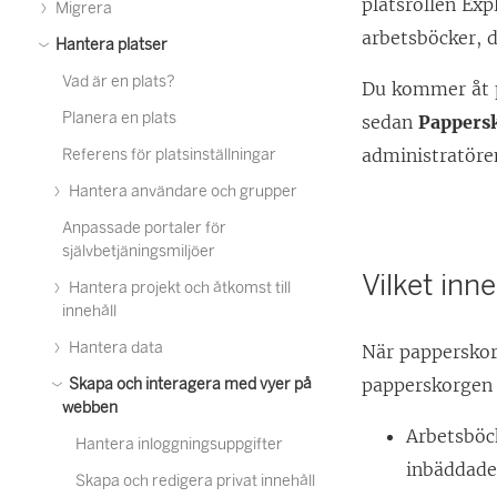
platsrollen Exp
Migrera
arbetsböcker, d
Hantera platser
Vad är en plats?
Du kommer åt p
Planera en plats
sedan
Pappers
administratöre
Referens för platsinställningar
Hantera användare och grupper
Anpassade portaler för
självbetjäningsmiljöer
Vilket inn
Hantera projekt och åtkomst till
innehåll
Hantera data
När papperskorge
papperskorgen 
Skapa och interagera med vyer på
webben
Arbetsböck
Hantera inloggningsuppgifter
inbäddade 
Skapa och redigera privat innehåll