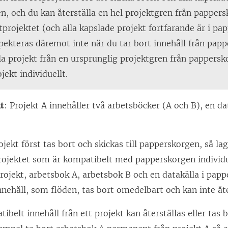
n, och du kan återställa en hel projektgren från papper
otprojektet (och alla kapslade projekt fortfarande är i pa
spekteras däremot inte när du tar bort innehåll från pa
alla projekt från en ursprunglig projektgren från pappers
jekt individuellt.
t
: Projekt A innehåller två arbetsböcker (A och B), en da
ojekt först tas bort och skickas till papperskorgen, så lag
rojektet som är kompatibelt med papperskorgen individue
projekt, arbetsbok A, arbetsbok B och en datakälla i pap
nnehåll, som flöden, tas bort omedelbart och kan inte åte
tibelt innehåll från ett projekt kan återställas eller tas b