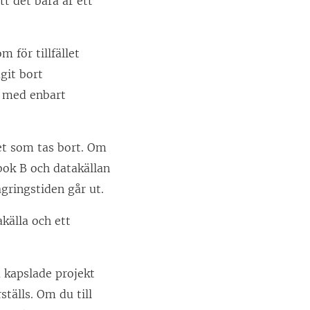
tt det bara är ett
m för tillfället
git bort
et med enbart
et som tas bort. Om
bok B och datakällan
lagringstiden går ut.
akälla och ett
a kapslade projekt
ställs. Om du till