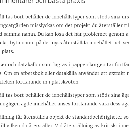
ommentarer och bästa praxis
ll tas bort behåller de innehållstyper som stöds sina u
ingsåtgärden misslyckas om det projekt du återställer til
d samma namn. Du kan lösa det här problemet genom att å
ekt, byta namn på det nyss återställda innehållet och se
 plats.
ker och datakällor som lagras i papperskorgen tar fort
s. Om en arbetsbok eller datakälla använder ett extrakt 
rleken fortfarande in i platskvoten.
ll tas bort behåller de innehållstyper som stöds sina äg
ngligen ägde innehållet anses fortfarande vara dess äga
ällning får återställda objekt de standardbehörigheter s
till vilken du återställer. Vid återställning av kritiskt in