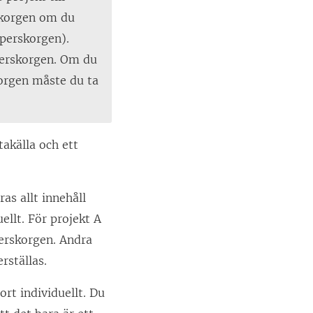
skorgen om du
pperskorgen).
pperskorgen. Om du
korgen måste du ta
takälla och ett
ras allt innehåll
llt. För projekt A
perskorgen. Andra
rställas.
ort individuellt. Du