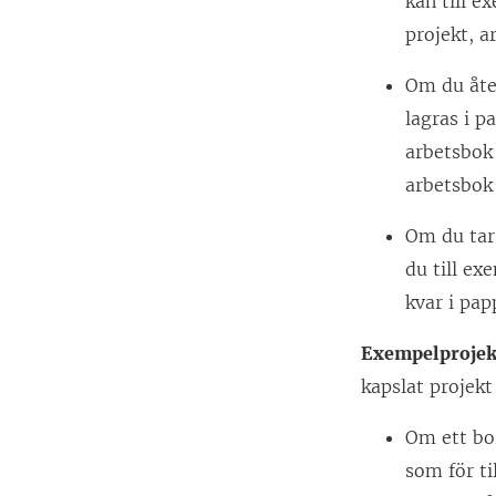
kan till e
projekt, a
Om du åter
lagras i p
arbetsbok 
arbetsbok 
Om du tar 
du till ex
kvar i pap
Exempelprojek
kapslat projekt
Om ett bor
som för ti