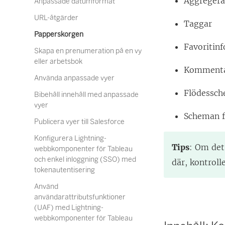
Aggregera
Anpassade datumformat
URL-åtgärder
Taggar
Papperskorgen
Favoritin
Skapa en prenumeration på en vy
eller arbetsbok
Kommenta
Använda anpassade vyer
Flödessc
Bibehåll innehåll med anpassade
vyer
Scheman f
Publicera vyer till Salesforce
Konfigurera Lightning-
Tips
: Om det
webbkomponenter för Tableau
och enkel inloggning (SSO) med
där, kontroll
tokenautentisering
Använd
användarattributsfunktioner
(UAF) med Lightning-
webbkomponenter för Tableau