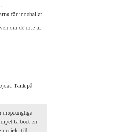
.
rna för innehållet.
även om de inte är
ojekt. Tänk på
n ursprungliga
empel ta bort en
 projekt till