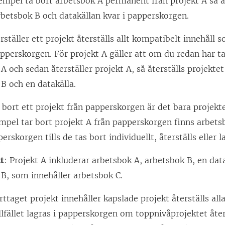
xempel ta bort arbetsbok A permanent från projekt A så a
rbetsbok B och datakällan kvar i papperskorgen.
ställer ett projekt återställs allt kompatibelt innehåll so
apperskorgen. För projekt A gäller att om du redan har ta
A och sedan återställer projekt A, så återställs projekt
B och en datakälla.
bort ett projekt från papperskorgen är det bara projekt
empel tar bort projekt A från papperskorgen finns arbets
perskorgen tills de tas bort individuellt, återställs eller 
t
: Projekt A inkluderar arbetsbok A, arbetsbok B, en dat
 B, som innehåller arbetsbok C.
ttaget projekt innehåller kapslade projekt återställs all
llfället lagras i papperskorgen om toppnivåprojektet åter