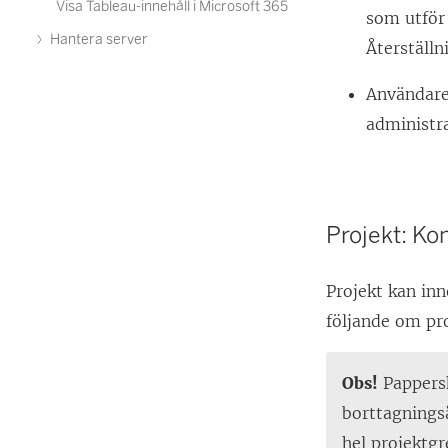
Visa Tableau-innehåll i Microsoft 365
som utför 
Hantera server
Återställn
Användare
administra
Projekt: K
Projekt kan inn
följande om pr
Obs!
Pappersk
borttagningså
hel projektgr