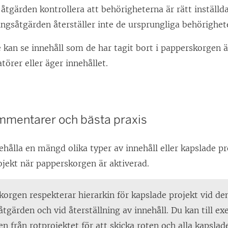
åtgärden kontrollera att behörigheterna är rätt inställda
ingsåtgärden återställer inte de ursprungliga behörighete
 kan se innehåll som de har tagit bort i papperskorgen 
törer eller äger innehållet.
ommentarer och bästa praxis
ehålla en mängd olika typer av innehåll eller kapslade pr
ojekt när papperskorgen är aktiverad.
orgen respekterar hierarkin för kapslade projekt vid de
tgärden och vid återställning av innehåll. Du kan till ex
en från rotprojektet för att skicka roten och alla kapslade