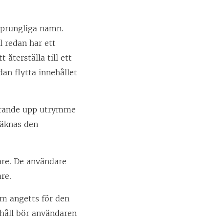
rsprungliga namn.
l redan har ett
terställa till ett
dan flytta innehållet
farande upp utrymme
räknas den
are. De användare
re.
om angetts för den
nehåll bör användaren