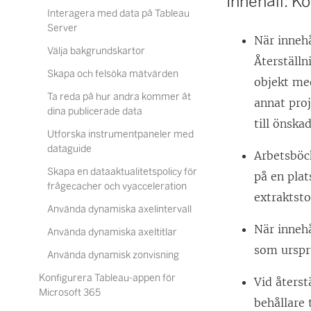
Innehåll: K
Interagera med data på Tableau
Server
När innehå
Välja bakgrundskartor
Återställn
Skapa och felsöka mätvärden
objekt me
Ta reda på hur andra kommer åt
annat proj
dina publicerade data
till önskad
Utforska instrumentpaneler med
dataguide
Arbetsböc
Skapa en dataaktualitetspolicy för
på en plat
frågecacher och vyacceleration
extraktsto
Använda dynamiska axelintervall
När innehå
Använda dynamiska axeltitlar
som urspru
Använda dynamisk zonvisning
Konfigurera Tableau-appen för
Vid återst
Microsoft 365
behållare 