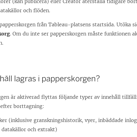
lorer (kan publicera) eller Creator återställa tidigare bor
atakällor och flöden.
apperskorgen från Tableau-platsens startsida. Utöka si
korg
. Om du inte ser papperskorgen måste funktionen ak
n.
ehåll lagras i papperskorgen?
n är aktiverad flyttas följande typer av innehåll tillfälli
efter borttagning:
er (inklusive granskningshistorik, vyer, inbäddade inlo
datakällor och extrakt)