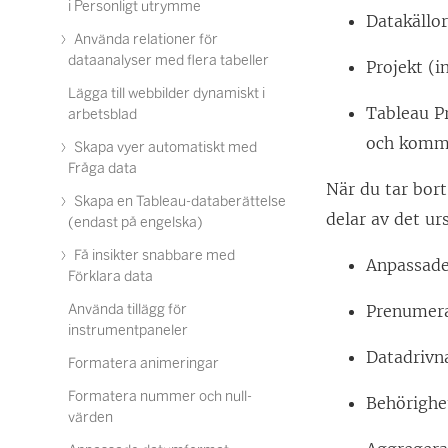
i Personligt utrymme
Datakällor
Använda relationer för
dataanalyser med flera tabeller
Projekt (i
Lägga till webbilder dynamiskt i
Tableau P
arbetsblad
och komme
Skapa vyer automatiskt med
Fråga data
När du tar bort
Skapa en Tableau-databerättelse
delar av det ur
(endast på engelska)
Få insikter snabbare med
Anpassade
Förklara data
Använda tillägg för
Prenumera
instrumentpaneler
Datadrivn
Formatera animeringar
Formatera nummer och null-
Behörighe
värden