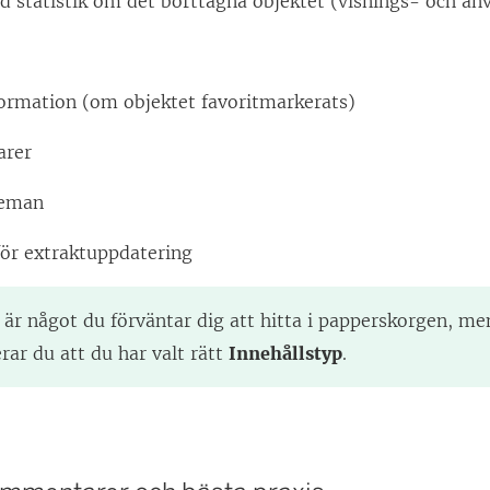
d statistik om det borttagna objektet (visnings- och a
formation (om objektet favoritmarkerats)
rer
heman
ör extraktuppdatering
 är något du förväntar dig att hitta i papperskorgen, men
erar du att du har valt rätt
Innehållstyp
.