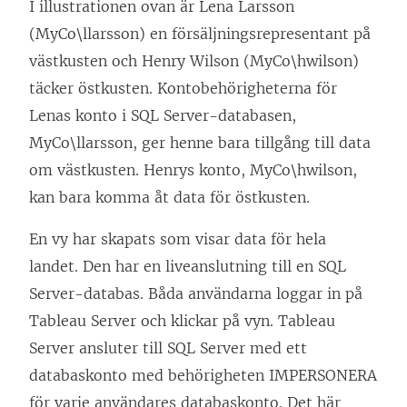
I illustrationen ovan är Lena Larsson
(MyCo\llarsson) en försäljningsrepresentant på
västkusten och Henry Wilson (MyCo\hwilson)
täcker östkusten. Kontobehörigheterna för
Lenas konto i SQL Server-databasen,
MyCo\llarsson, ger henne bara tillgång till data
om västkusten. Henrys konto, MyCo\hwilson,
kan bara komma åt data för östkusten.
En vy har skapats som visar data för hela
landet. Den har en liveanslutning till en SQL
Server-databas. Båda användarna loggar in på
Tableau Server och klickar på vyn. Tableau
Server ansluter till SQL Server med ett
databaskonto med behörigheten IMPERSONERA
för varje användares databaskonto. Det här