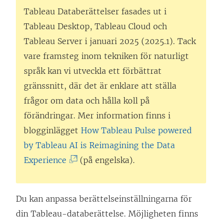
Tableau Databerättelser fasades ut i
Tableau Desktop
,
Tableau Cloud
och
Tableau Server
i januari 2025 (2025.1). Tack
vare framsteg inom tekniken för naturligt
språk kan vi utveckla ett förbättrat
gränssnitt, där det är enklare att ställa
frågor om data och hålla koll på
förändringar. Mer information finns i
blogginlägget
How Tableau Pulse powered
by Tableau AI is Reimagining the Data
(
Experience
(på engelska).
L
ä
Du kan anpassa berättelseinställningarna för
n
din Tableau-databerättelse. Möjligheten finns
k