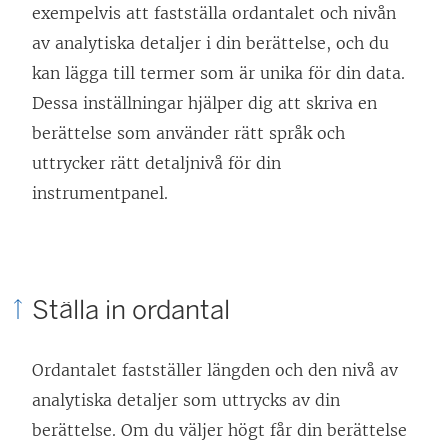
exempelvis att fastställa ordantalet och nivån
e
av analytiska detaljer i din berättelse, och du
n
kan lägga till termer som är unika för din data.
ö
Dessa inställningar hjälper dig att skriva en
p
berättelse som använder rätt språk och
p
uttrycker rätt detaljnivå för din
n
instrumentpanel.
a
s
i
e
Ställa in ordantal
t
t
Ordantalet fastställer längden och den nivå av
n
analytiska detaljer som uttrycks av din
y
berättelse. Om du väljer högt får din berättelse
t