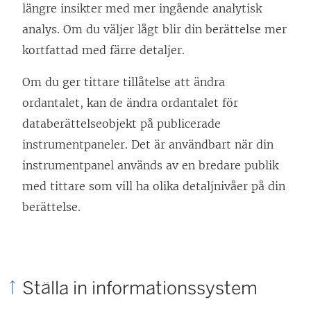
längre insikter med mer ingående analytisk
t
analys. Om du väljer lågt blir din berättelse mer
f
kortfattad med färre detaljer.
ö
n
Om du ger tittare tillåtelse att ändra
s
ordantalet, kan de ändra ordantalet för
t
databerättelseobjekt på publicerade
e
instrumentpaneler. Det är användbart när din
r
instrumentpanel används av en bredare publik
)
med tittare som vill ha olika detaljnivåer på din
berättelse.
Ställa in informationssystem