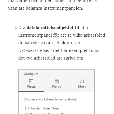
mätvärden och dimensioner i din berättelse
n
utan att belamra instrumentpanelen.
s
t
e
Dra
databerättelseobjektet
till din
r
instrumentpanel för att se vilka arbetsblad
)
du kan skriva om i dialogrutan
Databerättelse. I det här exemplet finns
det två arbetsblad att skriva om.