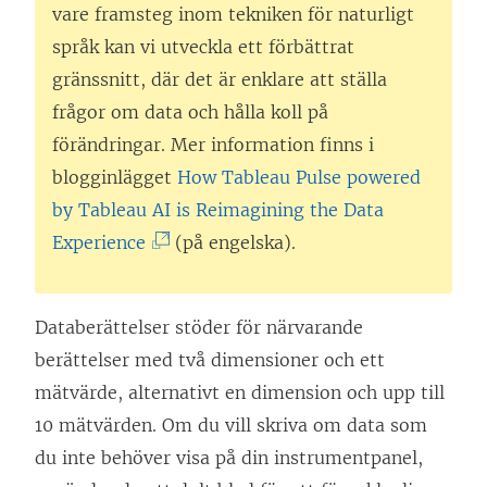
vare framsteg inom tekniken för naturligt
språk kan vi utveckla ett förbättrat
gränssnitt, där det är enklare att ställa
frågor om data och hålla koll på
förändringar. Mer information finns i
blogginlägget
How Tableau Pulse powered
by Tableau AI is Reimagining the Data
(
Experience
(på engelska).
L
ä
Databerättelser stöder för närvarande
n
berättelser med två dimensioner och ett
k
mätvärde, alternativt en dimension och upp till
e
10 mätvärden. Om du vill skriva om data som
n
du inte behöver visa på din instrumentpanel,
ö