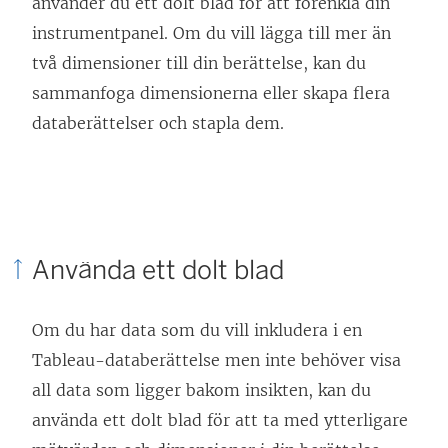
använder du ett dolt blad för att förenkla din
p
instrumentpanel. Om du vill lägga till mer än
p
två dimensioner till din berättelse, kan du
n
sammanfoga dimensionerna eller skapa flera
a
databerättelser och stapla dem.
s
i
e
t
t
Använda ett dolt blad
n
y
Om du har data som du vill inkludera i en
t
Tableau-databerättelse men inte behöver visa
t
all data som ligger bakom insikten, kan du
f
använda ett dolt blad för att ta med ytterligare
ö