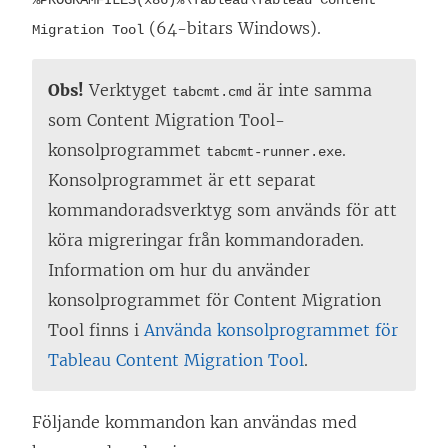
%PROGRAMFILES(x86)%\Tableau\Tableau Content
(64-bitars Windows).
Migration Tool
Obs!
Verktyget
är inte samma
tabcmt.cmd
som
Content Migration Tool
-
konsolprogrammet
.
tabcmt-runner.exe
Konsolprogrammet är ett separat
kommandoradsverktyg som används för att
köra migreringar från kommandoraden.
Information om hur du använder
konsolprogrammet för
Content Migration
Tool
finns i
Använda konsolprogrammet för
Tableau Content Migration Tool
.
Följande kommandon kan användas med