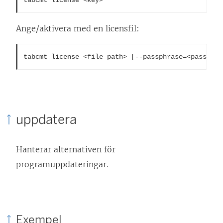
tabcmt license <key>
Ange/aktivera med en licensfil:
tabcmt license <file path> [--passphrase=<password
uppdatera
Hanterar alternativen för
programuppdateringar.
Exempel