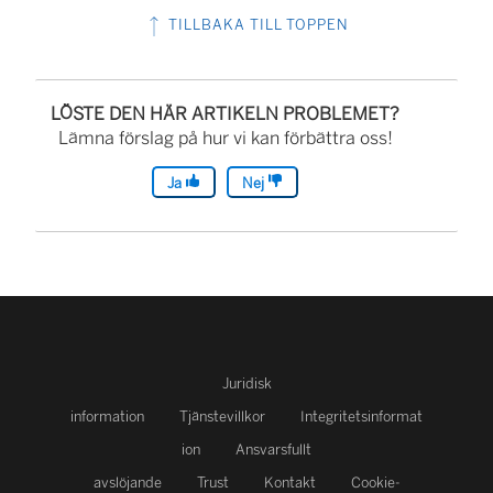
TILLBAKA TILL TOPPEN
LÖSTE DEN HÄR ARTIKELN PROBLEMET?
Lämna förslag på hur vi kan förbättra oss!
Ja
Nej
Juridisk
information
Tjänstevillkor
Integritetsinformat
ion
Ansvarsfullt
avslöjande
Trust
Kontakt
Cookie-