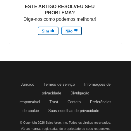
ESTE ARTIGO RESOLVEU SEU
PROBLEMA?
Diga-nos como podemos melhorar!
Sim
Não
Jurídico
Termos de serviço
Informações de
privacidade
Divulgação
responsável
Trust
Contato
Preferências
de cookie
Suas escolhas de privacidade
© Copyright 2026 Salesforce, Inc.
Todos os direitos reservados.
Várias marcas registradas de propriedade de seus respectivos