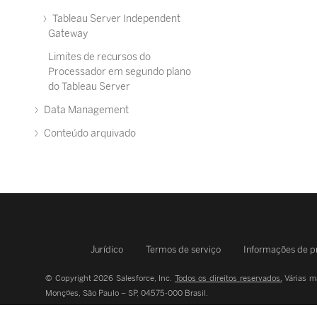
Tableau Server Independent
Gateway
Limites de recursos do
Processador em segundo plano
do Tableau Server
Data Management
Conteúdo arquivado
Jurídico
Termos de serviço
Informações de p
© Copyright 2026 Salesforce, Inc.
Todos os direitos reservados.
Várias ma
Monções, São Paulo – SP, 04575-000 Brasil.