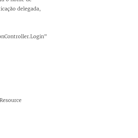
icação delegada,
onController.Login"
Resource
.