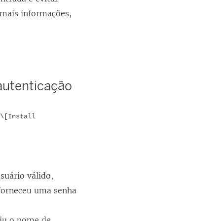
 mais informações,
autenticação
\[Install
suário válido,
 forneceu uma senha
riu o nome de