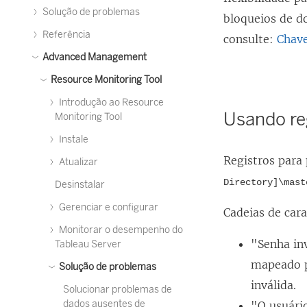
Solução de problemas
bloqueios de d
Referência
consulte:
Chave
Advanced Management
Resource Monitoring Tool
Introdução ao Resource
Usando re
Monitoring Tool
Instale
Registros para
Atualizar
Directory]\mast
Desinstalar
Gerenciar e configurar
Cadeias de car
Monitorar o desempenho do
"Senha in
Tableau Server
mapeado p
Solução de problemas
inválida.
Solucionar problemas de
dados ausentes de
"O usuári