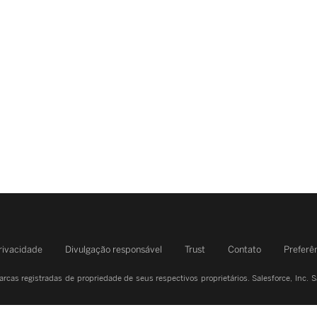
rivacidade
Divulgação responsável
Trust
Contato
Preferê
rcas registradas de propriedade de seus respectivos proprietários. Salesforce, Inc.
S