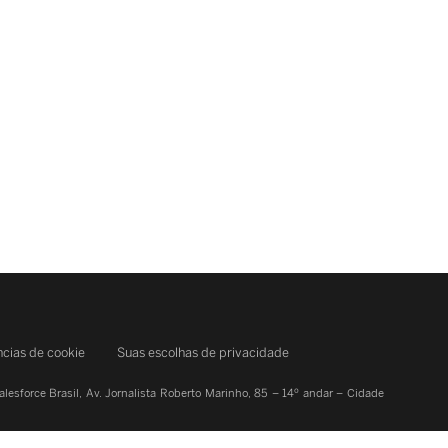
ncias de cookie
Suas escolhas de privacidade
alesforce Brasil, Av. Jornalista Roberto Marinho, 85 – 14º andar – Cidade