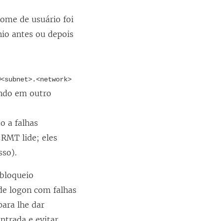
nome de usuário foi
io antes ou depois
@<subnet>.<network>
ando em outro
o a falhas
 RMT lide; eles
sso).
 bloqueio
 de logon com falhas
para lhe dar
ntrada e evitar