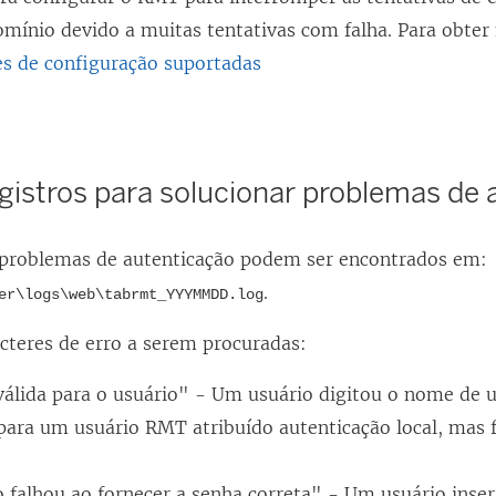
omínio devido a muitas tentativas com falha. Para obter
s de configuração suportadas
gistros para solucionar problemas de 
 problemas de autenticação podem ser encontrados em:
.
er\logs\web\tabrmt_YYYMMDD.log
acteres de erro a serem procuradas:
válida para o usuário" - Um usuário digitou o nome de u
ara um usuário RMT atribuído autenticação local, mas
o falhou ao fornecer a senha correta" - Um usuário inse