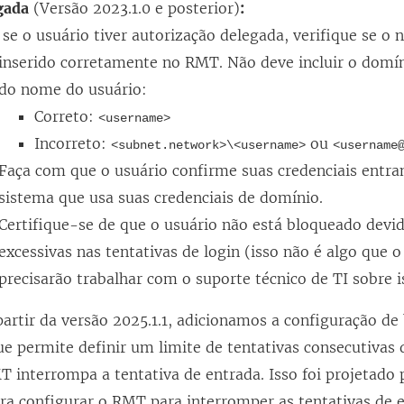
gada
(Versão 2023.1.0 e posterior)
:
se o usuário tiver autorização delegada, verifique se o 
inserido corretamente no RMT. Não deve incluir o domín
do nome do usuário:
Correto:
<username>
Incorreto:
ou
<subnet.network>\<username>
<username
Faça com que o usuário confirme suas credenciais entr
sistema que usa suas credenciais de domínio.
Certifique-se de que o usuário não está bloqueado devid
excessivas nas tentativas de login (isso não é algo que o
precisarão trabalhar com o suporte técnico de TI sobre i
artir da versão 2025.1.1, adicionamos a configuração de
ue permite definir um limite de tentativas consecutivas
 interrompa a tentativa de entrada. Isso foi projetado 
ara configurar o RMT para interromper as tentativas de e