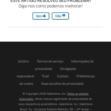
ESTE ARTIGO RESOLVEU SEU PROBLEMA?
Diga-nos como podemos melhorar!
Sim
Não
Jurídico
Termos de serviço
Informações de
privacidade
Divulgação
responsável
Trust
Contato
Preferências
de cookie
Suas escolhas de privacidade
© Copyright 2026 Salesforce, Inc.
Todos os direitos
reservados.
Várias marcas registradas de propriedade de
seus respectivos proprietários. Salesforce, Inc.
Salesforce
Brasil, Av. Jornalista Roberto Marinho, 85 – 14º andar –