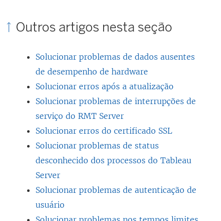
i
Outros artigos nesta seção
n
k
Solucionar problemas de dados ausentes
a
de desempenho de hardware
b
Solucionar erros após a atualização
r
Solucionar problemas de interrupções de
e
serviço do RMT Server
e
Solucionar erros do certificado SSL
m
Solucionar problemas de status
n
desconhecido dos processos do Tableau
o
Server
v
Solucionar problemas de autenticação de
a
usuário
j
Solucionar problemas nos tempos limites
a