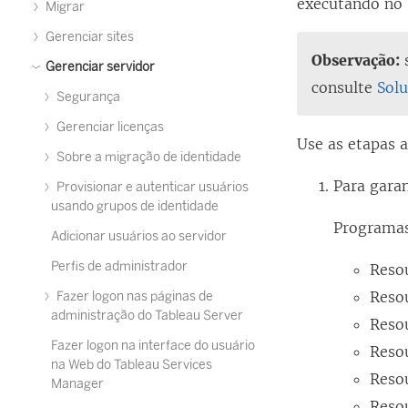
executando no 
Migrar
Gerenciar sites
Observação:
s
Gerenciar servidor
consulte
Solu
Segurança
Gerenciar licenças
Use as etapas a
Sobre a migração de identidade
Para gara
Provisionar e autenticar usuários
usando grupos de identidade
Programas
Adicionar usuários ao servidor
Perfis de administrador
Reso
Reso
Fazer logon nas páginas de
administração do Tableau Server
Reso
Fazer logon na interface do usuário
Reso
na Web do Tableau Services
Reso
Manager
Reso