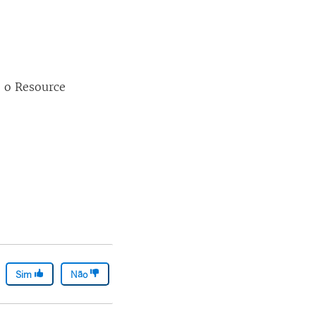
o o
Resource
Sim
Não