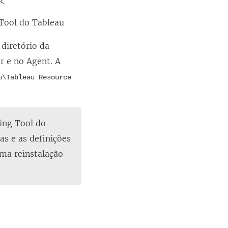
Tool do Tableau
 diretório da
 e no Agent. A
u\Tableau Resource
ring Tool do
s e as definições
uma reinstalação