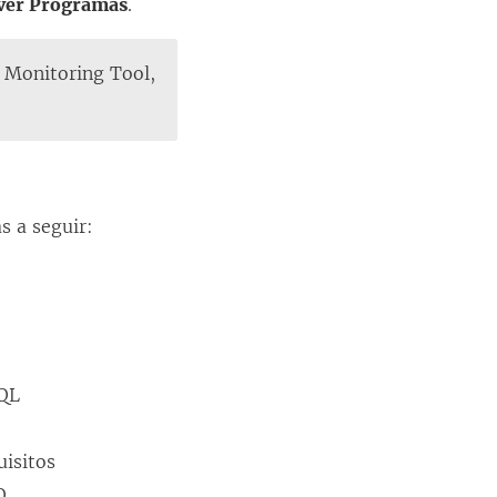
ver Programas
.
 Monitoring Tool
,
s a seguir:
SQL
uisitos
Q