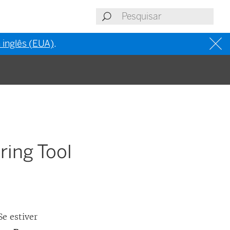
 inglês (EUA)
.
ring Tool
Se estiver