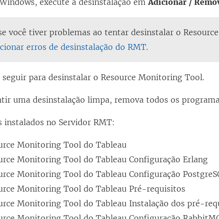
Windows, execute a desinstalação em
Adicionar / Remo
e você tiver problemas ao tentar desinstalar o
Resource
cionar erros de desinstalação do RMT
.
 seguir para desinstalar o
Resource Monitoring Tool
.
ntir uma desinstalação limpa, remova todos os programa
 instalados no Servidor RMT:
urce Monitoring Tool do Tableau
urce Monitoring Tool do Tableau
Configuração Erlang
urce Monitoring Tool do Tableau
Configuração Postgre
urce Monitoring Tool do Tableau
Pré-requisitos
urce Monitoring Tool do Tableau
Instalação dos pré-req
urce Monitoring Tool do Tableau
Configuração RabbitM