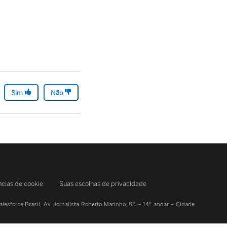
Sim
Não
ncias de cookie
Suas escolhas de privacidade
alesforce Brasil, Av. Jornalista Roberto Marinho, 85 – 14º andar – Cidade