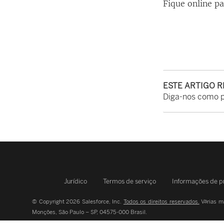
Fique online p
ESTE ARTIGO 
Diga-nos como 
Jurídico
Termos de serviço
Informações de p
© Copyright 2026 Salesforce, Inc.
Todos os direitos reservados.
Várias ma
Monções, São Paulo – SP, 04575-000 Brasil.