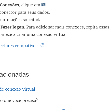
Conexões
, clique em
.
conector para seus dados.
informações solicitadas.
m
Fazer logon
. Para adicionar mais conexões, repita essa
omece a criar uma conexão virtual.
(
ectores compatíveis
O
l
i
lacionadas
n
k
de conexão virtual
a
b
o que você precisa?
r