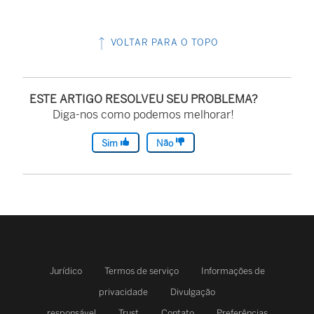
VOLTAR PARA O TOPO
ESTE ARTIGO RESOLVEU SEU PROBLEMA?
Diga-nos como podemos melhorar!
Sim
Não
Jurídico
Termos de serviço
Informações de
privacidade
Divulgação
responsável
Trust
Contato
Preferências