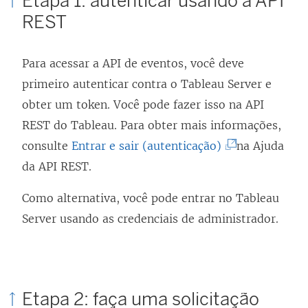
Etapa 1: autenticar usando a API
REST
Para acessar a API de eventos, você deve
primeiro autenticar contra o Tableau Server e
obter um token. Você pode fazer isso na API
REST do Tableau. Para obter mais informações,
(
consulte
Entrar e sair (autenticação)
na Ajuda
O
da API REST.
l
Como alternativa, você pode entrar no Tableau
i
Server usando as credenciais de administrador.
n
k
a
b
Etapa 2: faça uma solicitação