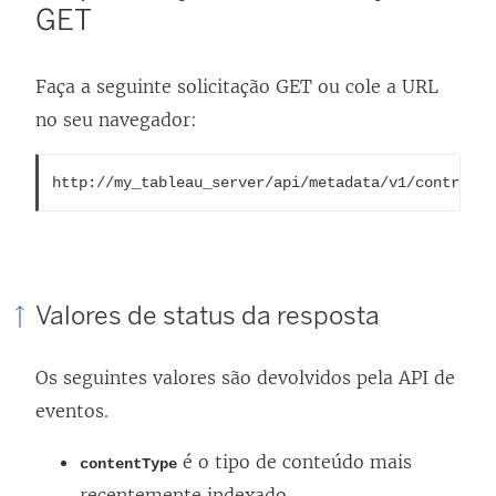
r
GET
e
e
Faça a seguinte solicitação GET ou cole a URL
m
no seu navegador:
n
o
http://my_tableau_server/api/metadata/v1/control/e
v
a
j
a
Valores de status da resposta
n
e
Os seguintes valores são devolvidos pela API de
l
eventos.
a
é o tipo de conteúdo mais
contentType
)
recentemente indexado.