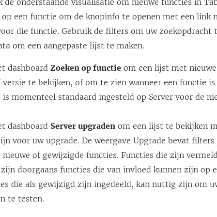
k de onderstaande visualisatie om nieuwe functies in Ta
k op een functie om de knopinfo te openen met een link n
or die functie. Gebruik de filters om uw zoekopdracht t
ta om een aangepaste lijst te maken.
et dashboard
Zoeken op functie
om een lijst met nieuwe
 versie te bekijken, of om te zien wanneer een functie is
 is momenteel standaard ingesteld op Server voor de ni
et dashboard
Server upgraden
om een lijst te bekijken m
 zijn voor uw upgrade. De weergave Upgrade bevat filter
p nieuwe of gewijzigde functies. Functies die zijn vermel
zijn doorgaans functies die van invloed kunnen zijn op e
es die als gewijzigd zijn ingedeeld, kan nuttig zijn om 
n te testen.