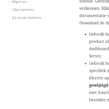
release. Gebrui
Migreren
verkennen. Kli
Sites beheren
documentatie vo
De server beheren
Download de da
Gebruik h
product of
dashboard
Server.
Gebruik h
specifiek
filteren o
gewijzigd
met functi
bereiden e