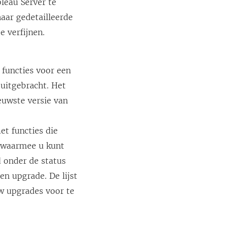
bleau Server te
aar gedetailleerde
e verfijnen.
 functies voor een
 uitgebracht. Het
euwste versie van
et functies die
s waarmee u kunt
d onder de status
en upgrade. De lijst
uw upgrades voor te