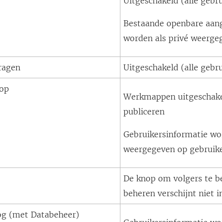
Uitgeschakeld (alle gebr
Bestaande openbare aan
worden als privé weerge
ragen
Uitgeschakeld (alle gebr
top
Werkmappen uitgeschake
publiceren
Gebruikersinformatie wo
weergegeven op gebruike
De knop om volgers te be
beheren verschijnt niet i
log (met
Databeheer
)