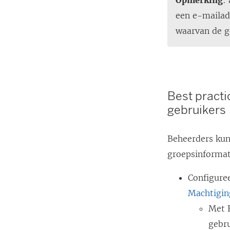
Opmerking
:
een e-mailad
waarvan de ge
Best practi
gebruikers
Beheerders kun
groepsinformati
Configuree
Machtigi
Met 
gebru