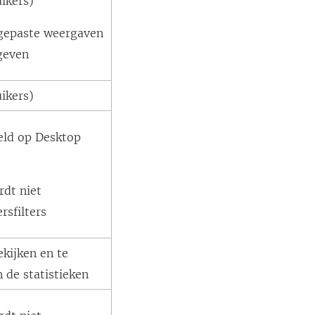
uikers)
gepaste weergaven
geven
uikers)
ld op Desktop
rdt niet
rsfilters
kijken en te
n de statistieken