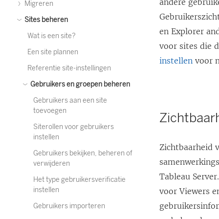
andere gebruike
Migreren
Gebruikerszich
Sites beheren
en Explorer and
Wat is een site?
voor sites die 
Een site plannen
instellen
voor m
Referentie site-instellingen
Gebruikers en groepen beheren
Gebruikers aan een site
toevoegen
Zichtbaar
Siterollen voor gebruikers
instellen
Zichtbaarheid 
Gebruikers bekijken, beheren of
samenwerkingsh
verwijderen
Tableau Server
Het type gebruikersverificatie
instellen
voor Viewers e
gebruikersinfo
Gebruikers importeren