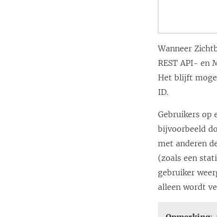
Wanneer Zichtb
REST API- en M
Het blijft mog
ID.
Gebruikers op 
bijvoorbeeld do
met anderen de
(zoals een sta
gebruiker weer
alleen wordt v