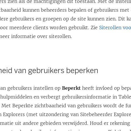
rs zien als de machtigingen dit toestaan. Met de instell
tbaarheid kunnen beheerders bepalen of gebruikers met 
ere gebruikers en groepen op de site kunnen zien. Dit ka
door meerdere clients worden gebruikt. Zie
Siterollen vo
eer informatie over siterollen.
heid van gebruikers beperken
van gebruikers instellen op
Beperkt
heeft invloed op bep
ulpmiddelen en verbergt gebruikersinformatie in Tabl
. Met Beperkte zichtbaarheid van gebruikers wordt de fu
n Explorers (met uitzondering van Sitebeheerder Explore
rmatie uit andere gebieden verwijderd. Houd er rekening