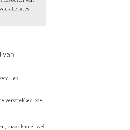
et invoeren van
an alle sites
d van
kers- en
te verstrekken. Zie
en, maar kan er wel