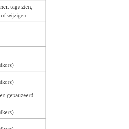
nen tags zien,
 of wijzigen
uikers)
uikers)
en gepauzeerd
uikers)