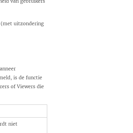
heid van gebruikers
 (met uitzondering
wanneer
eld, is de functie
rers of Viewers die
rdt niet