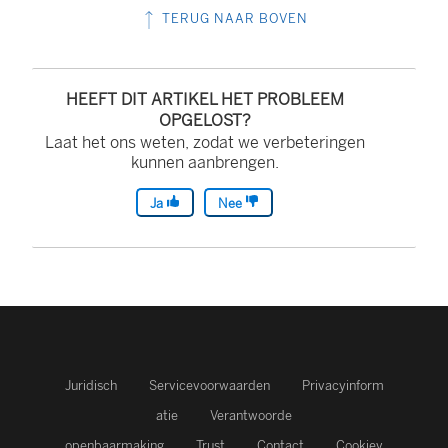
d
TERUG NAAR BOVEN
t
i
n
HEEFT DIT ARTIKEL HET PROBLEEM
OPGELOST?
e
Laat het ons weten, zodat we verbeteringen
e
kunnen aanbrengen.
n
Ja
Nee
n
i
e
u
w
v
Juridisch
Servicevoorwaarden
Privacyinform
e
atie
Verantwoorde
n
openbaarmaking
Trust
Contact
Cookiev