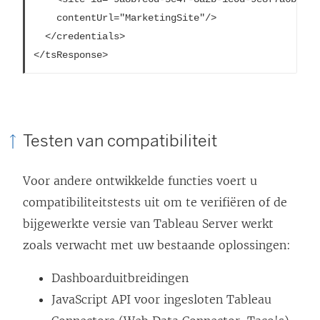
i
	contentUrl="MarketingSite"/>

e
  </credentials>

u
</tsResponse>
w
v
e
n
Testen van compatibiliteit
s
t
Voor andere ontwikkelde functies voert u
e
compatibiliteitstests uit om te verifiëren of de
r
bijgewerkte versie van Tableau Server werkt
g
zoals verwacht met uw bestaande oplossingen:
e
Dashboarduitbreidingen
o
JavaScript API voor ingesloten Tableau
p