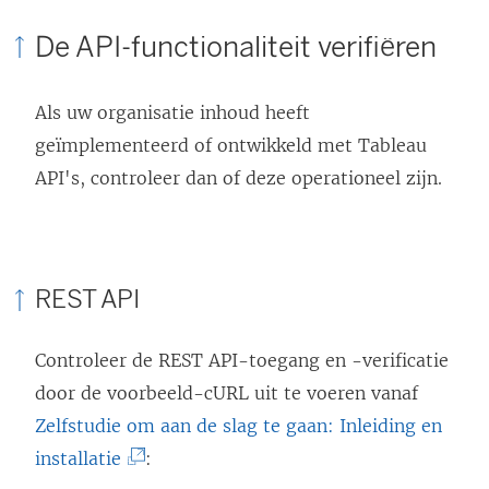
n
De API-functionaliteit verifiëren
s
t
Als uw organisatie inhoud heeft
e
geïmplementeerd of ontwikkeld met Tableau
r
API's, controleer dan of deze operationeel zijn.
g
e
o
p
REST API
e
n
Controleer de REST API-toegang en -verificatie
d
door de voorbeeld-cURL uit te voeren vanaf
)
Zelfstudie om aan de slag te gaan: Inleiding en
(
installatie
: