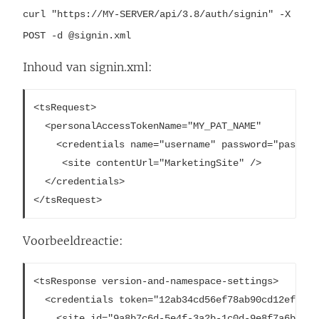
L
curl "https://MY-SERVER/api/3.8/auth/signin" -X
i
POST -d @signin.xml
n
k
Inhoud van signin.xml:
w
o
<tsRequest>

  <personalAccessTokenName="MY_PAT_NAME" 

r
	<credentials name="username" password="password" >

d
	 <site contentUrl="MarketingSite" />

t
  </credentials>

i
</tsRequest>
n
e
Voorbeeldreactie:
e
n
<tsResponse version-and-namespace-settings>

n
  <credentials token="12ab34cd56ef78ab90cd12ef34ab5
	<site id="9a8b7c6d-5e4f-3a2b-1c0d-9e8f7a6b5c4d"
