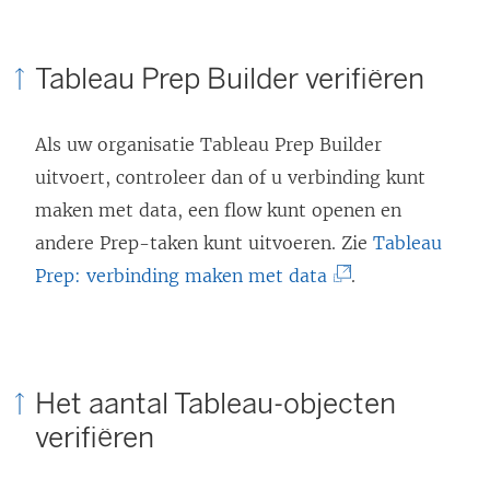
w
o
Tableau Prep Builder
verifiëren
r
d
Als uw organisatie
Tableau Prep Builder
t
uitvoert, controleer dan of u verbinding kunt
i
maken met data, een flow kunt openen en
n
andere Prep-taken kunt uitvoeren. Zie
Tableau
e
(
Prep: verbinding maken met data
.
e
L
n
i
n
n
i
Het aantal Tableau-objecten
k
e
verifiëren
w
u
o
w