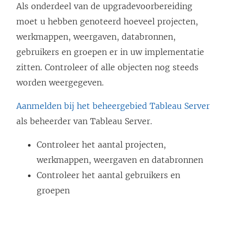
Als onderdeel van de upgradevoorbereiding
r
v
moet u hebben genoteerd hoeveel projecten,
d
e
werkmappen, weergaven, databronnen,
t
n
gebruikers en groepen er in uw implementatie
i
s
zitten. Controleer of alle objecten nog steeds
n
t
worden weergegeven.
e
e
e
r
Aanmelden bij het beheergebied Tableau Server
n
g
als beheerder van Tableau Server.
n
e
i
Controleer het aantal projecten,
o
e
werkmappen, weergaven en databronnen
p
u
Controleer het aantal gebruikers en
e
w
groepen
n
v
d
e
)