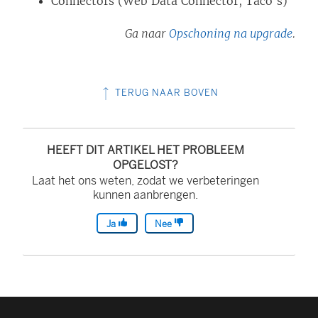
Connectors (Web Data Connector, Taco's)
e
n
Ga naar
Opschoning na upgrade
.
d
)
TERUG NAAR BOVEN
HEEFT DIT ARTIKEL HET PROBLEEM
OPGELOST?
Laat het ons weten, zodat we verbeteringen
kunnen aanbrengen.
Ja
Nee