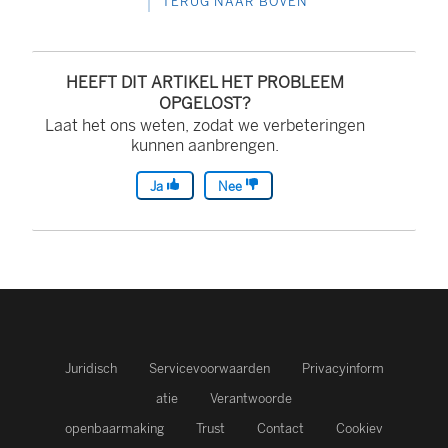
TERUG NAAR BOVEN
HEEFT DIT ARTIKEL HET PROBLEEM
OPGELOST?
Laat het ons weten, zodat we verbeteringen
kunnen aanbrengen.
Ja
Nee
Juridisch
Servicevoorwaarden
Privacyinform
atie
Verantwoorde
openbaarmaking
Trust
Contact
Cookiev