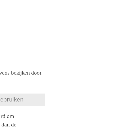
evens bekijken door
gebruiken
eerd om
g dan de