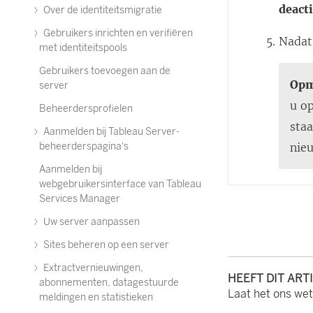
deact
Over de identiteitsmigratie
Gebruikers inrichten en verifiëren
Nadat
met identiteitspools
Gebruikers toevoegen aan de
Opm
server
u op
Beheerdersprofielen
staa
Aanmelden bij Tableau Server-
nie
beheerderspagina's
Aanmelden bij
webgebruikersinterface van Tableau
Services Manager
Uw server aanpassen
Sites beheren op een server
Extractvernieuwingen,
HEEFT DIT ART
abonnementen, datagestuurde
Laat het ons we
meldingen en statistieken