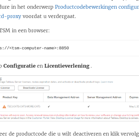
dure in het onderwerp
Productcodebewerkingen configu
rd-proxy
voordat u verdergaat.
TSM in een browser:
s://<tsm-computer-name>:8850
op
Configuratie
en
Licentieverlening
.
eer de productcode die u wilt deactiveren en klik vervo