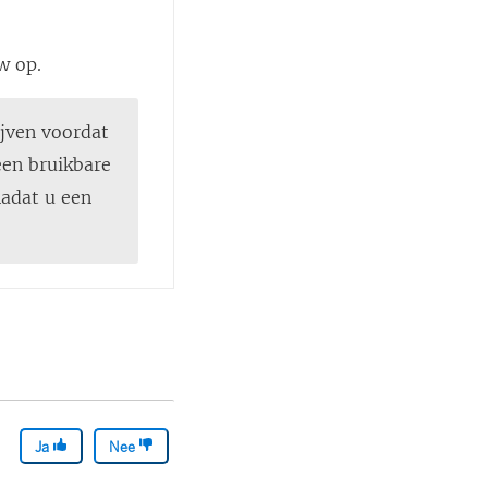
w op.
ijven voordat
een bruikbare
nadat u een
Ja
Nee