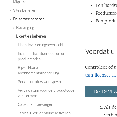
Migreren
Een hardw
Sites beheren
Productco
De server beheren
Een produc
Beveiliging
Licenties beheren
Licentieverleningsoverzicht
Voordat u 
Inzicht in licentiemodellen en
productcodes
Controleer of u
Bijwerkbare
abonnementslicentiëring
tsm licenses lis
Serverlicenties weergeven
Vervaldatum voor de productcode
De TSM-w
vernieuwen
Capaciteit toevoegen
Als d
Tableau Server offline activeren
verbi