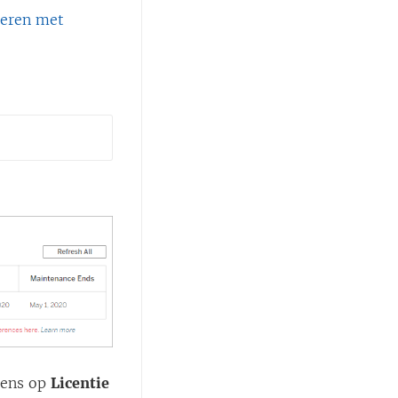
reren met
lgens op
Licentie