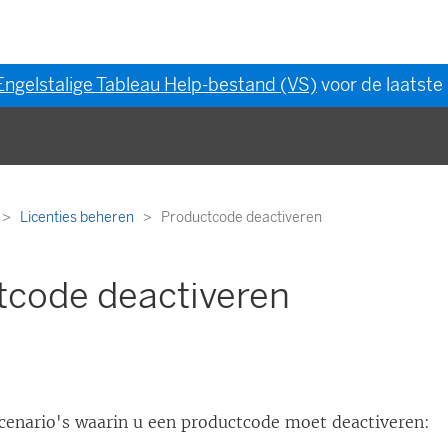
Engelstalige Tableau Help-bestand (VS)
voor de laatste 
Licenties beheren
Productcode deactiveren
tcode deactiveren
 scenario's waarin u een productcode moet deactiveren: