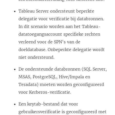
w
Tableau Server ondersteunt beperkte
o
delegatie voor verificatie bij databronnen.
r
In dit scenario worden aan het Tableau-
d
datatoegangsaccount specifieke rechten
t
verleend voor de SPN's van de
i
doeldatabase. Onbeperkte delegatie wordt
n
niet ondersteund.
e
e
De ondersteunde databronnen (SQL Server,
n
MSAS, PostgreSQL, Hive/Impala en
n
Teradata) moeten worden geconfigureerd
i
voor Kerberos-verificatie.
e
Een keytab-bestand dat voor
u
gebruikersverificatie is geconfigureerd met
w