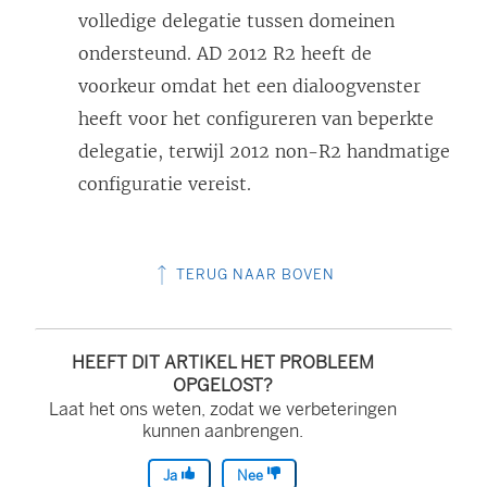
o
volledige delegatie tussen domeinen
p
ondersteund. AD 2012 R2 heeft de
e
voorkeur omdat het een dialoogvenster
n
heeft voor het configureren van beperkte
d
delegatie, terwijl 2012 non-R2 handmatige
)
configuratie vereist.
TERUG NAAR BOVEN
HEEFT DIT ARTIKEL HET PROBLEEM
OPGELOST?
Laat het ons weten, zodat we verbeteringen
kunnen aanbrengen.
Ja
Nee