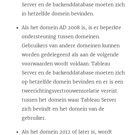
n
Server en de backenddatabase moeten zich
n
in hetzelfde domein bevinden.
i
Als het domein AD 2008 is, is er beperkte
e
ondersteuning tussen domeinen.
u
Gebruikers van andere domeinen kunnen
w
worden gedelegeerd als aan de volgende
v
voorwaarden wordt voldaan. Tableau
e
Server en de backenddatabase moeten zich
n
op hetzelfde domein bevinden en er is een
s
tweerichtingsvertrouwensrelatie vereist
t
tussen het domein waar Tableau Server
e
zich bevindt en het domein van de
r
gebruiker.
g
e
Als het domein 2012 of later is, wordt