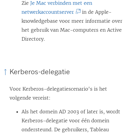
)
Zie
Je Mac verbinden met een
(
netwerkaccountserver
in de Apple-
L
knowledgebase voor meer informatie over
i
het gebruik van Mac-computers en Active
n
Directory.
k
w
o
Kerberos-delegatie
r
d
Voor Kerberos-delegatiescenario's is het
t
volgende vereist:
i
n
Als het domein AD 2003 of later is, wordt
e
Kerberos-delegatie voor één domein
e
ondersteund. De gebruikers, Tableau