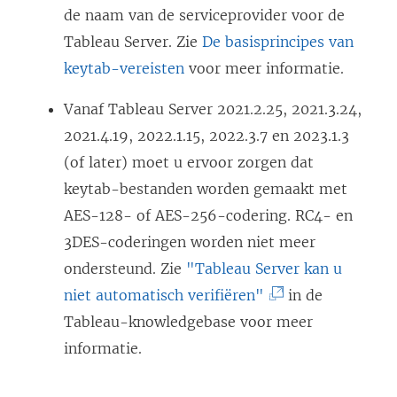
de naam van de serviceprovider voor de
v
Tableau Server. Zie
De basisprincipes van
e
keytab-vereisten
voor meer informatie.
n
s
Vanaf Tableau Server 2021.2.25, 2021.3.24,
t
2021.4.19, 2022.1.15, 2022.3.7 en 2023.1.3
e
(of later) moet u ervoor zorgen dat
r
keytab-bestanden worden gemaakt met
g
AES-128- of AES-256-codering. RC4- en
e
3DES-coderingen worden niet meer
o
ondersteund. Zie
"Tableau Server kan u
p
(
niet automatisch verifiëren"
in de
e
L
Tableau-knowledgebase voor meer
n
i
informatie.
d
n
)