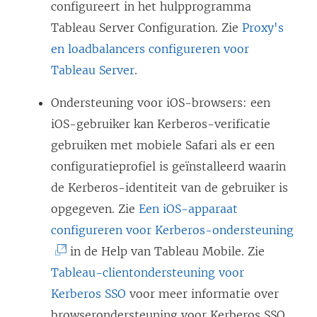
configureert in het hulpprogramma
Tableau Server Configuration. Zie
Proxy's
en loadbalancers configureren voor
Tableau Server
.
Ondersteuning voor iOS-browsers: een
iOS-gebruiker kan Kerberos-verificatie
gebruiken met mobiele Safari als er een
configuratieprofiel is geïnstalleerd waarin
de Kerberos-identiteit van de gebruiker is
opgegeven. Zie
Een iOS-apparaat
(
configureren voor Kerberos-ondersteuning
L
in de Help van Tableau Mobile. Zie
i
Tableau-clientondersteuning voor
n
Kerberos SSO
voor meer informatie over
k
browserondersteuning voor Kerberos SSO.