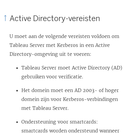
k
w
Active Directory-vereisten
o
r
U moet aan de volgende vereisten voldoen om
d
Tableau Server met Kerberos in een Active
t
Directory-omgeving uit te voeren:
i
n
Tableau Server moet Active Directory (AD)
e
gebruiken voor verificatie.
e
Het domein moet een AD 2003- of hoger
n
domein zijn voor Kerberos-verbindingen
n
met Tableau Server.
i
e
Ondersteuning voor smartcards:
u
smartcards worden ondersteund wanneer