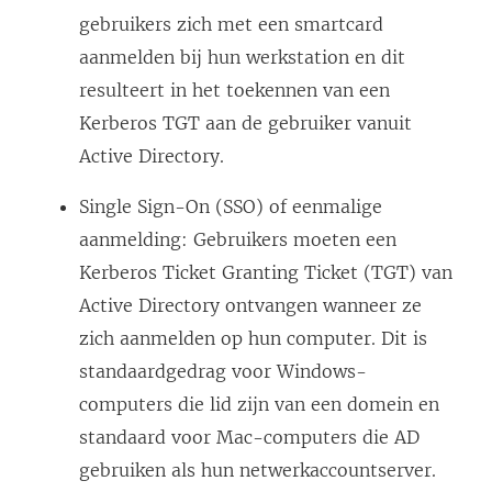
w
gebruikers zich met een smartcard
v
aanmelden bij hun werkstation en dit
e
resulteert in het toekennen van een
n
Kerberos TGT aan de gebruiker vanuit
s
Active Directory.
t
e
Single Sign-On (SSO) of eenmalige
r
aanmelding: Gebruikers moeten een
g
Kerberos Ticket Granting Ticket (TGT) van
e
Active Directory ontvangen wanneer ze
o
zich aanmelden op hun computer. Dit is
p
standaardgedrag voor Windows-
e
computers die lid zijn van een domein en
n
standaard voor Mac-computers die AD
d
gebruiken als hun netwerkaccountserver.