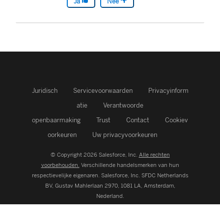
Ja
Nee
Juridisch
Servicevoorwaarden
Privacyinform
atie
Verantwoorde
openbaarmaking
Trust
Contact
Cookiev
oorkeuren
Uw privacyvoorkeuren
© Copyright 2026 Salesforce, Inc.
Alle rechten
voorbehouden.
Verschillende handelsmerken van hun
respectievelijke eigenaren. Salesforce, Inc.
SFDC Netherlands
BV, Gustav Mahlerlaan 2970, 1081 LA, Amsterdam,
Nederland.