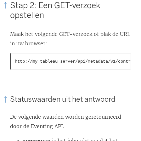
r
Stap 2: Een GET-verzoek
d
opstellen
t
i
Maak het volgende GET-verzoek of plak de URL
n
in uw browser:
e
e
http://my_tableau_server/api/metadata/v1/control/e
n
n
i
e
Statuswaarden uit het antwoord
u
w
De volgende waarden worden geretourneerd
v
door de Eventing API.
e
is het inhoudstype dat het