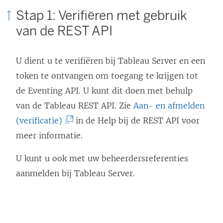
Stap 1: Verifiëren met gebruik
van de REST API
U dient u te verifiëren bij Tableau Server en een
token te ontvangen om toegang te krijgen tot
de Eventing API. U kunt dit doen met behulp
van de Tableau REST API. Zie
Aan- en afmelden
(
(verificatie)
in de Help bij de REST API voor
L
meer informatie.
i
U kunt u ook met uw beheerdersreferenties
n
aanmelden bij Tableau Server.
k
w
o