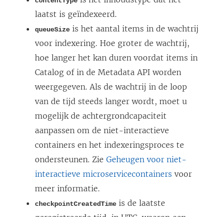
contentType
n
laatst is geïndexeerd.
s
is het aantal items in de wachtrij
queueSize
t
voor indexering. Hoe groter de wachtrij,
e
hoe langer het kan duren voordat items in
r
Catalog of in de Metadata API worden
g
weergegeven. Als de wachtrij in de loop
e
van de tijd steeds langer wordt, moet u
o
mogelijk de achtergrondcapaciteit
p
aanpassen om de niet-interactieve
e
containers en het indexeringsproces te
n
ondersteunen. Zie
Geheugen voor niet-
d
interactieve microservicecontainers
voor
)
meer informatie.
is de laatste
checkpointCreatedTime