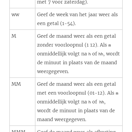
met 7 voor zaterdag).
ww
Geef de week van het jaar weer als
een getal (1-54).
M
Geef de maand weer als een getal
zonder voorloopnul (1 12). Als
m
onmiddellijk volgt na
of
, wordt
h
hh
de minuut in plaats van de maand
weergegeven.
MM
Geef de maand weer als een getal
met een voorloopnul (01-12). Als
m
onmiddellijk volgt na
of
,
h
hh
wordt de minuut in plaats van de
maand weergegeven.
MMM
Geef de maand weer als afkorting