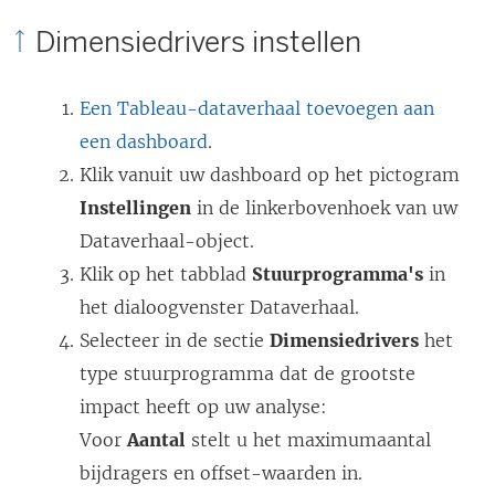
e
Dimensiedrivers instellen
n
s
t
Een Tableau-dataverhaal toevoegen aan
e
een dashboard
.
r
Klik vanuit uw dashboard op het pictogram
g
Instellingen
in de linkerbovenhoek van uw
e
Dataverhaal-object.
o
Klik op het tabblad
Stuurprogramma's
in
p
het dialoogvenster Dataverhaal.
e
Selecteer in de sectie
Dimensiedrivers
het
n
type stuurprogramma dat de grootste
d
impact heeft op uw analyse:
)
Voor
Aantal
stelt u het maximumaantal
bijdragers en offset-waarden in.