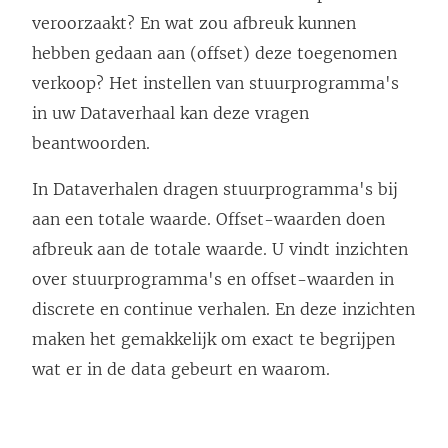
o
veroorzaakt? En wat zou afbreuk kunnen
r
hebben gedaan aan (offset) deze toegenomen
d
verkoop? Het instellen van stuurprogramma's
t
in uw Dataverhaal kan deze vragen
i
beantwoorden.
n
e
In Dataverhalen dragen stuurprogramma's bij
e
aan een totale waarde. Offset-waarden doen
n
afbreuk aan de totale waarde. U vindt inzichten
n
over stuurprogramma's en offset-waarden in
i
discrete en continue verhalen. En deze inzichten
e
maken het gemakkelijk om exact te begrijpen
u
wat er in de data gebeurt en waarom.
w
v