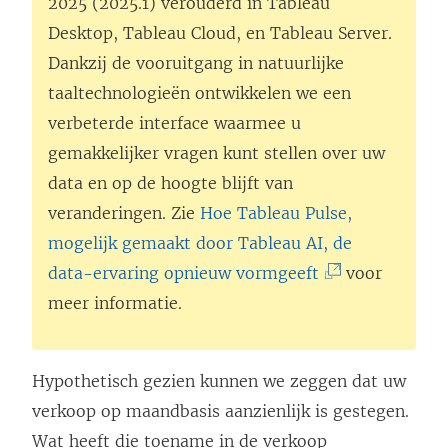
2025 (2025.1) verouderd in
Tableau
Desktop
,
Tableau Cloud
, en
Tableau Server
.
Dankzij de vooruitgang in natuurlijke
taaltechnologieën ontwikkelen we een
verbeterde interface waarmee u
gemakkelijker vragen kunt stellen over uw
data en op de hoogte blijft van
veranderingen. Zie
Hoe Tableau Pulse,
mogelijk gemaakt door Tableau AI, de
(
data-ervaring opnieuw vormgeeft
voor
L
meer informatie.
i
n
Hypothetisch gezien kunnen we zeggen dat uw
k
verkoop op maandbasis aanzienlijk is gestegen.
w
Wat heeft die toename in de verkoop