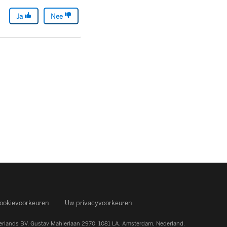
Ja
Nee
ookievoorkeuren
Uw privacyvoorkeuren
rlands BV, Gustav Mahlerlaan 2970, 1081 LA, Amsterdam, Nederland.