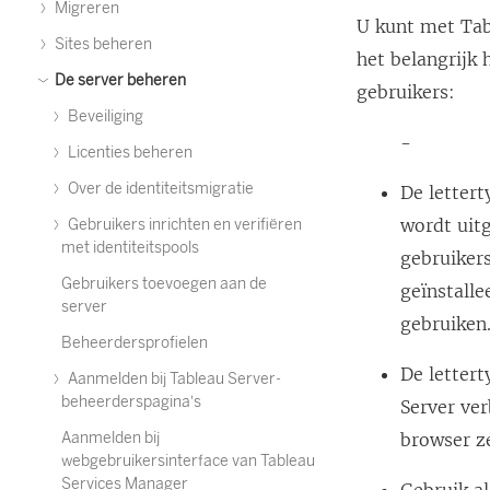
Migreren
U kunt met
Tab
Sites beheren
het belangrijk
De server beheren
gebruikers:
Beveiliging
-
Licenties beheren
Over de identiteitsmigratie
De letter
wordt uit
Gebruikers inrichten en verifiëren
met identiteitspools
gebruikers
Gebruikers toevoegen aan de
geïnstalle
server
gebruiken
Beheerdersprofielen
De letter
Aanmelden bij Tableau Server-
beheerderspagina's
Server
ver
Aanmelden bij
browser z
webgebruikersinterface van Tableau
Services Manager