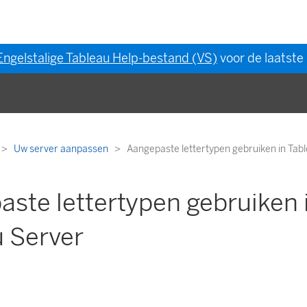
Engelstalige Tableau Help-bestand (VS)
voor de laatste 
Uw server aanpassen
Aangepaste lettertypen gebruiken in Tab
ste lettertypen gebruiken 
u Server