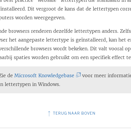
s best practice "websafe" lettertypen die standaard in a
nstalleerd. Dit vergroot de kans dat de lettertypen corr
puters worden weergegeven.
nde browsers renderen dezelfde lettertypen anders. Zelfs
ser het aangepaste lettertype is geïnstalleerd, kan het e
 verschillende browsers wordt bekeken. Dit valt vooral o
waarbij spaties worden gebruikt om een specifiek effect te
(
Zie de
Microsoft Knowledgebase
voor meer informatie
L
an lettertypen in Windows.
i
n
k
TERUG NAAR BOVEN
w
o