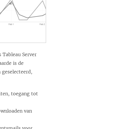
rs
Tableau Server
arde is de
n geselecteerd,
iten, toegang tot
downloaden van
entsmails voor