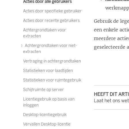
Acties door alle gebruikers
werkmappe
Acties door specifieke gebruiker
Acties door recente gebruikers
Gebruik de leg
een enkele acti
Achtergrondtaken voor
extracten
meerdere acties
Achtergrondtaken voor niet-
geselecteerde a
extracten
Vertraging in achtergrondtaken
Statistieken voor laadtijden
Statistieken voor ruimtegebruik
Schijfruimte op server
HEEFT DIT ART
Licentiegebruik op basis van
Laat het ons we
inloggen
Desktop-licentiegebruik
Vervallen Desktop-licentie