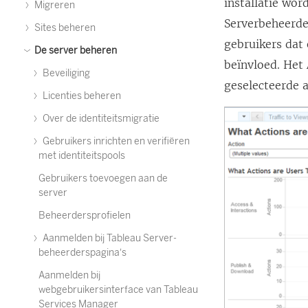
installatie wor
Migreren
Serverbeheerder
Sites beheren
gebruikers dat 
De server beheren
beïnvloed. Het 
Beveiliging
geselecteerde a
Licenties beheren
Over de identiteitsmigratie
Gebruikers inrichten en verifiëren
met identiteitspools
Gebruikers toevoegen aan de
server
Beheerdersprofielen
Aanmelden bij Tableau Server-
beheerderspagina's
Aanmelden bij
webgebruikersinterface van Tableau
Services Manager