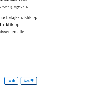
k weergegeven.
e bekijken. Klik op
l + klik
op
issen en alle
Ja
Nee