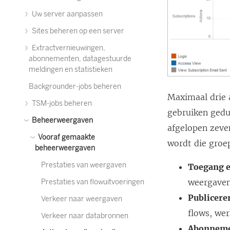
Uw server aanpassen
Sites beheren op een server
Extractvernieuwingen,
abonnementen, datagestuurde
meldingen en statistieken
Backgrounder-jobs beheren
Maximaal drie a
TSM-jobs beheren
gebruiken gedu
Beheerweergaven
afgelopen zeven
Vooraf gemaakte
wordt die groe
beheerweergaven
Prestaties van weergaven
Toegang e
weergaven
Prestaties van flowuitvoeringen
Publicere
Verkeer naar weergaven
flows, we
Verkeer naar databronnen
Abonnem