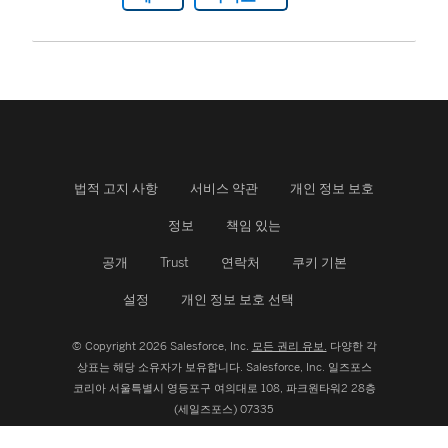
법적 고지 사항
서비스 약관
개인 정보 보호
정보
책임 있는
공개
Trust
연락처
쿠키 기본
설정
개인 정보 보호 선택
© Copyright 2026 Salesforce, Inc.
모든 권리 유보.
다양한 각
상표는 해당 소유자가 보유합니다. Salesforce, Inc.
일즈포스
코리아 서울특별시 영등포구 여의대로 108, 파크원타워2 28층
(세일즈포스) 07335