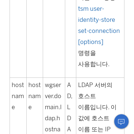
tsm user-
identity-store
set-connection
[options]
명령을
사용합니다.
host
host
wgser
A
LDAP 서버의
nam
nam
ver.do
D,
호스트
e
e
main.l
L
이름입니다. 이
dap.h
D
값에 호스트
ostna
A
이름 또는 IP