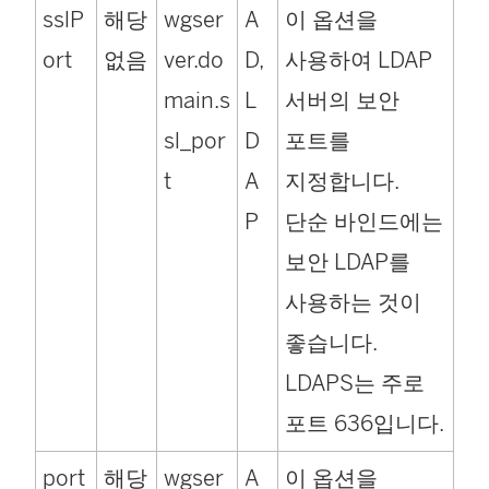
sslP
해당
wgser
A
이 옵션을
ort
없음
ver.do
D,
사용하여 LDAP
main.s
L
서버의 보안
sl_por
D
포트를
t
A
지정합니다.
P
단순 바인드에는
보안 LDAP를
사용하는 것이
좋습니다.
LDAPS는 주로
포트 636입니다.
port
해당
wgser
A
이 옵션을