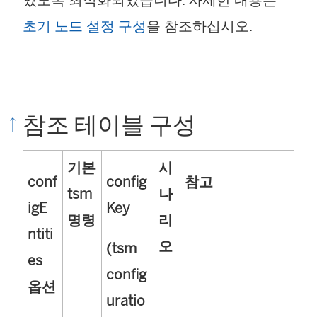
초기 노드 설정 구성
을 참조하십시오.
참조 테이블 구성
기본
시
conf
config
참고
tsm
나
igE
Key
명령
리
ntiti
오
(tsm
es
config
옵션
uratio