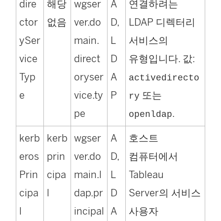
dire
해당
wgser
A
연결하려는
ctor
없음
ver.do
D,
LDAP 디렉터리
ySer
main.
L
서비스의
vice
direct
D
유형입니다. 값:
Typ
oryser
A
activedirecto
e
vice.ty
P
또는
ry
pe
.
openldap
kerb
kerb
wgser
A
호스트
eros
prin
ver.do
D,
컴퓨터에서
Prin
cipa
main.l
L
Tableau
cipa
l
dap.pr
D
Server의 서비스
l
incipal
A
사용자