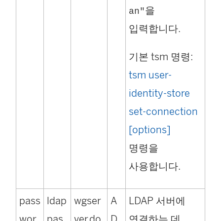
을
an"
입력합니다.
기본 tsm 명령:
tsm user-
identity-store
set-connection
[options]
명령을
사용합니다.
pass
ldap
wgser
A
LDAP 서버에
wor
pas
ver.do
D,
연결하는 데