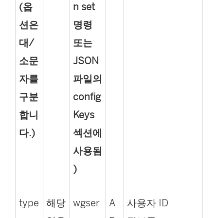
(옵
n set
션은
명령
대/
또는
소문
JSON
자를
파일의
구분
config
합니
Keys
다.)
섹션에
사용됨
)
type
해당
wgser
A
사용자 ID