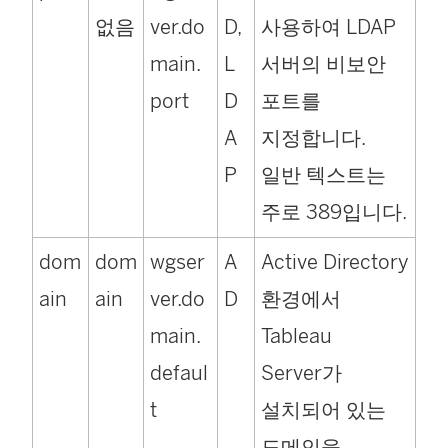
없음
ver.do
D,
사용하여 LDAP
main.
L
서버의 비보안
port
D
포트를
A
지정합니다.
P
일반 텍스트는
주로 389입니다.
dom
dom
wgser
A
Active Directory
ain
ain
ver.do
D
환경에서
main.
Tableau
defaul
Server가
t
설치되어 있는
도메인을