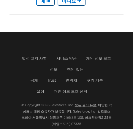
예
아니요
법적 고지 사항
서비스 약관
개인 정보 보호
정보
책임 있는
공개
Trust
연락처
쿠키 기본
설정
개인 정보 보호 선택
© Copyright 2026 Salesforce, Inc.
모든 권리 유보.
다양한 각
상표는 해당 소유자가 보유합니다. Salesforce, Inc.
일즈포스
코리아 서울특별시 영등포구 여의대로 108, 파크원타워2 28층
(세일즈포스) 07335