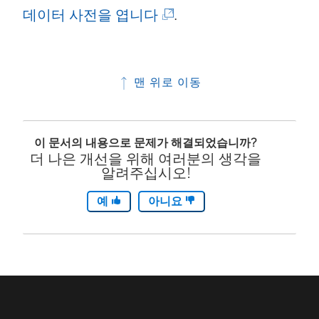
(
데이터 사전을 엽니다
.
링
크
맨 위로 이동
가
새
이 문서의 내용으로 문제가 해결되었습니까?
창
더 나은 개선을 위해 여러분의 생각을
에
알려주십시오!
서
예
아니요
열
림
)