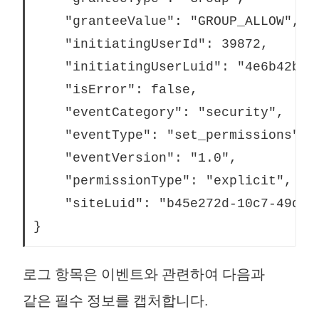
	"granteeValue": "GROUP_ALLOW",
	"initiatingUserId": 39872,
	"initiatingUserLuid": "4e6b42bf
	"isError": false,
	"eventCategory": "security",
	"eventType": "set_permissions",
	"eventVersion": "1.0",
	"permissionType": "explicit",
	"siteLuid": "b45e272d-10c7-49d5-
}
로그 항목은 이벤트와 관련하여 다음과
같은 필수 정보를 캡처합니다.