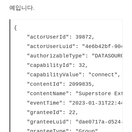
예입니다.
{
	"actorUserId": 39872,
	"actorUserLuid": "4e6b42bf-9040-
	"authorizableType": "DATASOURCE"
	"capabilityId": 32,
	"capabilityValue": "connect",
	"contentId": 2099835,
	"contentName": "Superstore Extra
	"eventTime": "2023-01-31T22:44:2
	"granteeId": 22,
	"granteeLuid": "dae0717a-d524-43
	"granteeType": "Group",