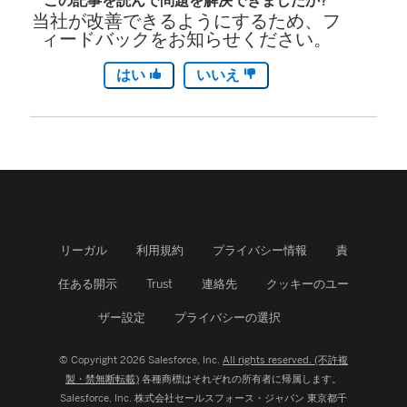
この記事を読んで問題を解決できましたか?
当社が改善できるようにするため、フ
ィードバックをお知らせください。
はい
いいえ
リーガル
利用規約
プライバシー情報
責
任ある開示
Trust
連絡先
クッキーのユー
ザー設定
プライバシーの選択
© Copyright 2026 Salesforce, Inc.
All rights reserved. (不許複
製・禁無断転載)
各種商標はそれぞれの所有者に帰属します。
Salesforce, Inc.
株式会社セールスフォース・ジャパン 東京都千