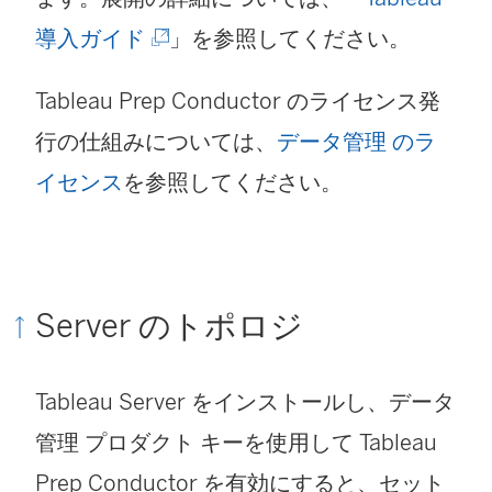
(
導入ガイド
」を参照してください。
新
Tableau Prep Conductor のライセンス発
し
行の仕組みについては、
データ管理 のラ
い
イセンス
を参照してください。
ウ
ィ
ン
Server のトポロジ
ド
ウ
Tableau Server をインストールし、
データ
で
管理
プロダクト キーを使用して Tableau
リ
Prep Conductor を有効にすると、セット
ン