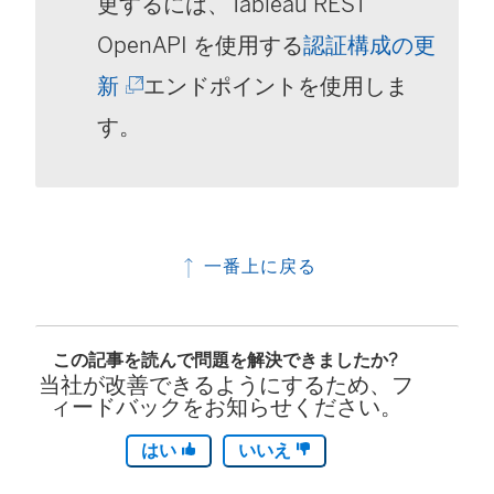
更するには、Tableau REST
OpenAPI を使用する
認証構成の更
(
新
エンドポイントを使用しま
新
す。
し
い
ウ
一番上に戻る
ィ
ン
この記事を読んで問題を解決できましたか?
ド
当社が改善できるようにするため、フ
ィードバックをお知らせください。
ウ
で
はい
いいえ
リ