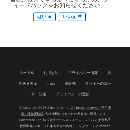
ィードバックをお知らせください。
はい
いいえ
リーガル
利用規約
プライバシー情報
責
任ある開示
Trust
連絡先
クッキーのユー
ザー設定
プライバシーの選択
© Copyright 2026 Salesforce, Inc.
All rights reserved. (不許複
製・禁無断転載)
各種商標はそれぞれの所有者に帰属します。
Salesforce, Inc.
株式会社セールスフォース・ジャパン 東京都千
代田区丸の内1-1-3 日本生命丸の内ガーデンタワー（Salesforce