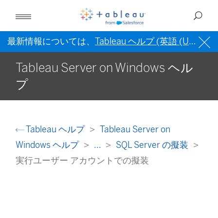
最新情報については、
Tableau ヘルプ (英語 (US))
を
Tableau Server on Windows ヘル
プ
Tableau ヘルプ
Tableau Server on
Windows ヘルプ
...
SQL Server の擬装
実行ユーザー アカウントでの擬装