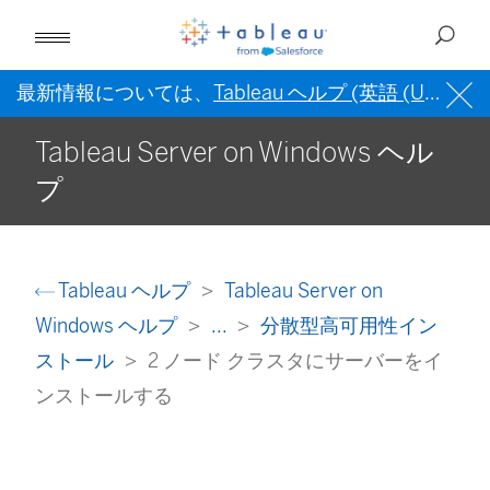
最新情報については、
Tableau ヘルプ (英語 (US))
を
Tableau Server on Windows ヘル
プ
Tableau ヘルプ
Tableau Server on
Windows ヘルプ
...
分散型高可用性イン
ストール
2 ノード クラスタにサーバーをイ
ンストールする