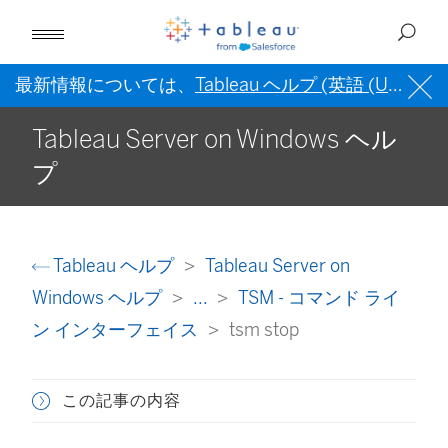
最新情報については、
Tableau ヘルプ (英語 (US))
を
Tableau Server on Windows ヘル
プ
Tableau ヘルプ
Tableau Server on
Windows ヘルプ
...
TSM - コマンド ライ
ン インターフェイス
tsm stop
この記事の内容