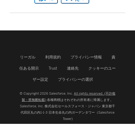
リーガル
利用規約
プライバシー情報
責
任ある開示
Trust
連絡先
クッキーのユー
ザー設定
プライバシーの選択
© Copyright 2026 Salesforce, Inc.
All rights reserved. (不許複
製・禁無断転載)
各種商標はそれぞれの所有者に帰属します。
Salesforce, Inc.
株式会社セールスフォース・ジャパン 東京都千
代田区丸の内1-1-3 日本生命丸の内ガーデンタワー（Salesforce
Tower)