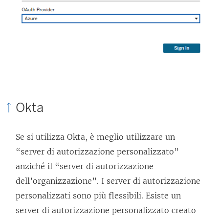
n
e
e
a
a
p
p
e
e
r
r
t
t
o
Okta
o
i
i
n
Se si utilizza Okta, è meglio utilizzare un
n
u
“server di autorizzazione personalizzato”
u
n
anziché il “server di autorizzazione
n
a
dell’organizzazione”. I server di autorizzazione
a
n
personalizzati sono più flessibili. Esiste un
n
u
server di autorizzazione personalizzato creato
u
o