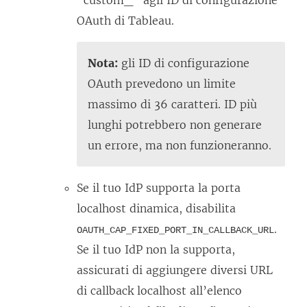
“custom_” agli ID di configurazione
e
l
e
OAuth di Tableau.
a
l
n
p
e
t
e
Nota:
gli ID di configurazione
g
o
r
OAuth prevedono un limite
a
v
t
massimo di 36 caratteri. ID più
m
i
o
lunghi potrebbero non generare
e
e
i
un errore, ma non funzioneranno.
n
n
n
t
e
u
Se il tuo IdP supporta la porta
o
a
n
localhost dinamica, disabilita
v
p
a
.
OAUTH_CAP_FIXED_PORT_IN_CALLBACK_URL
i
e
n
Se il tuo IdP non la supporta,
e
r
u
assicurati di aggiungere diversi URL
n
t
o
di callback localhost all’elenco
e
o