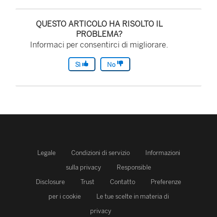
QUESTO ARTICOLO HA RISOLTO IL
PROBLEMA?
Informaci per consentirci di migliorare.
Sì
No
Legale
Condizioni di servizio
Informazioni
sulla privacy
Responsible
Disclosure
Trust
Contatto
Preferenze
per i cookie
Le tue scelte in materia di
privacy