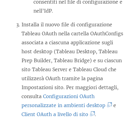
v
consentiti nel file di configurazione e
a
i
a
nell’IdP.
p
n
f
e
Installa il nuovo file di configurazione
u
i
r
Tableau OAuth nella cartella OAuthConfigs
n
n
t
associata a ciascuna applicazione sugli
a
e
o
host desktop (Tableau Desktop, Tableau
n
s
i
Prep Builder, Tableau Bridge) e su ciascun
u
t
n
sito Tableau Server e Tableau Cloud che
o
r
u
utilizzerà OAuth tramite la pagina
v
a
n
Impostazioni sito. Per maggiori dettagli,
a
)
a
consulta
Configurazioni OAuth
f
n
(
personalizzate in ambienti desktop
e
i
u
(
I
Client OAuth a livello di sito
.
n
o
I
l
e
v
l
c