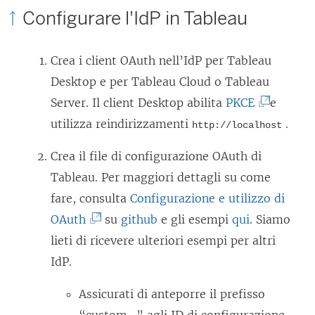
Configurare l'IdP in Tableau
l
l
Crea i client OAuth nell’IdP per
Tableau
e
Desktop
e per
Tableau Cloud
o
Tableau
g
(
Server
. Il client Desktop abilita
PKCE
e
a
I
utilizza reindirizzamenti
.
m
http://localhost
l
e
Crea il file di configurazione OAuth di
c
n
Tableau. Per maggiori dettagli su come
o
t
fare, consulta
Configurazione e utilizzo di
l
o
(
OAuth
su
github
e gli esempi
qui
. Siamo
l
v
I
lieti di ricevere ulteriori esempi per altri
e
i
l
IdP.
g
e
c
a
Assicurati di anteporre il prefisso
n
o
m