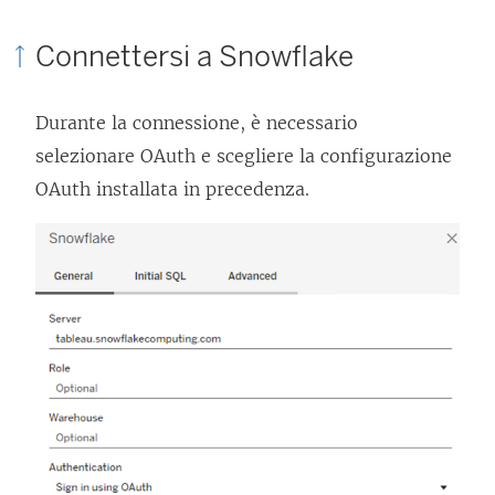
s
a
c
o
t
Connettersi a Snowflake
f
o
l
r
i
l
l
a
n
Durante la connessione, è necessario
l
e
)
e
selezionare OAuth e scegliere la configurazione
e
g
s
OAuth installata in precedenza.
g
a
t
a
m
r
m
e
a
e
n
)
n
t
t
o
o
v
v
i
i
e
e
n