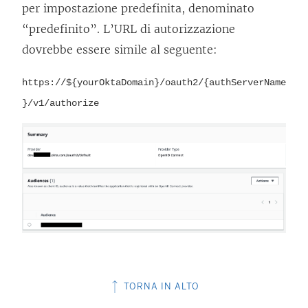
per impostazione predefinita, denominato
o
v
“predefinito”. L’URL di autorizzazione
v
a
dovrebbe essere simile al seguente:
a
f
f
i
https://${yourOktaDomain}/oauth2/{authServerName
i
n
}/v1/authorize
n
e
e
s
s
t
t
r
r
a
a
)
)
TORNA IN ALTO