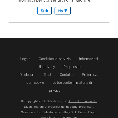
Informaci per consentirci di migliorare.
Sì
No
Legale
Condizioni di servizio
Informazioni
sulla privacy
Responsible
Disclosure
Trust
Contatto
Preferenze
per i cookie
Le tue scelte in materia di
privacy
© Copyright 2026 Salesforce, Inc.
Tutti i diritti riservati.
Diversi marchi di proprietà dei rispettivi proprietari.
Salesforce, Inc.
Salesforce.com Italy S.r.l., Piazza Filippo
Meda 5, 20121 Milano (MI).