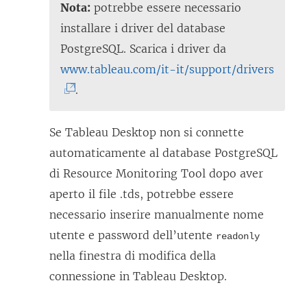
Nota:
potrebbe essere necessario
installare i driver del database
PostgreSQL. Scarica i driver da
(
www.tableau.com/it-it/support/drivers
I
.
l
c
Se Tableau Desktop non si connette
o
automaticamente al database PostgreSQL
l
di
Resource Monitoring Tool
dopo aver
l
aperto il file .tds, potrebbe essere
e
necessario inserire manualmente nome
g
utente e password dell’utente
readonly
a
nella finestra di modifica della
m
connessione in Tableau Desktop.
e