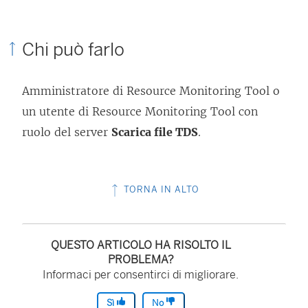
n
t
Chi può farlo
o
v
Amministratore di
Resource Monitoring Tool
o
i
un utente di
Resource Monitoring Tool
con
e
ruolo del server
Scarica file TDS
.
n
e
a
TORNA IN ALTO
p
e
r
QUESTO ARTICOLO HA RISOLTO IL
t
PROBLEMA?
Informaci per consentirci di migliorare.
o
i
Sì
No