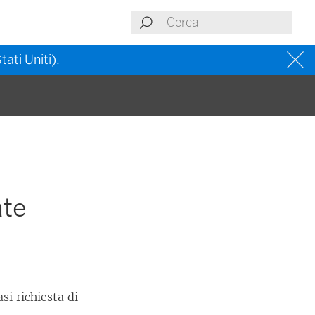
tati Uniti)
.
ate
i richiesta di