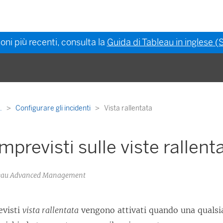
oni più recenti, consulta la
Guida di Tableau in inglese (S
..
Configurare gli incidenti
Vista rallentata
mprevisti sulle viste rallent
bleau Advanced Management
evisti
vista rallentata
vengono attivati quando una qualsias