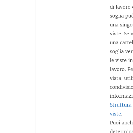
di lavoro 
soglia pu
una singol
viste. Se 
una cartel
soglia ver
le viste in
lavoro. Pe
vista, uti
condivisi
informazi
Struttura
viste
.
Puoi anch
determina