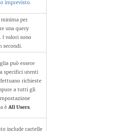
to imprevisto
.
a minima per
re una query
. I valori sono
n secondi.
glia può essere
a specifici utenti
fettuano richieste
ppure a tutti gli
’impostazione
ta è
All Users
.
to include cartelle