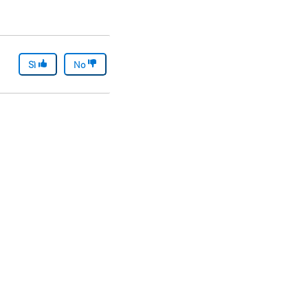
Sì
No